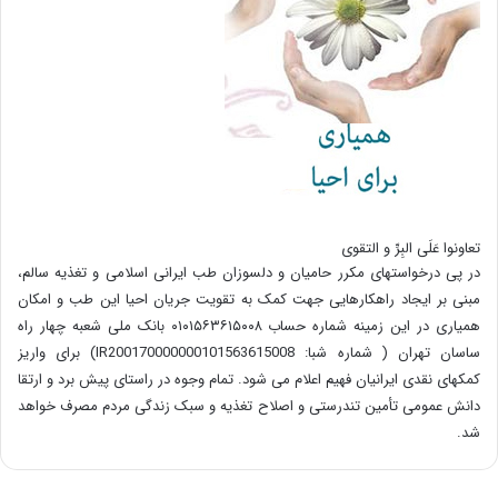
تعاونوا عَلَی البِرِّ و التقوی
در پی درخواستهای مکرر حامیان و دلسوزان طب ایرانی اسلامی و تغذیه سالم،
مبنی بر ایجاد راهکارهایی جهت کمک به تقویت جریان احیا این طب و امکان
همیاری در این زمینه شماره حساب ۰۱۰۱۵۶۳۶۱۵۰۰۸ بانک ملی شعبه چهار راه
ساسان تهران ( شماره شبا: IR200170000000101563615008) برای واریز
کمکهای نقدی ایرانیان فهیم اعلام می شود. تمام وجوه در راستای پیش برد و ارتقا
دانش عمومی تأمین تندرستی و اصلاح تغذیه و سبک زندگی مردم مصرف خواهد
شد.