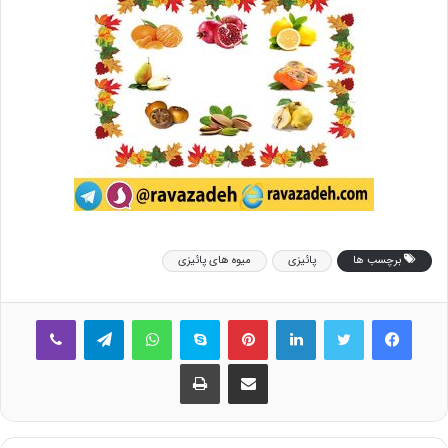
برچسب ها
پائیزی
میوه های پائیزی
فیس بوک
توییتر
لینکدین
‫پین‌ترست
اسکایپ
واتس آپ
تلگرام
وایبر
اشتراک گذاری از طریق ایمیل
چاپ