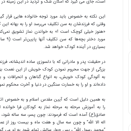
است، جای می گیرد که امکان شک و تردید در این زمینه در آ
این نکته به خصوص باید مورد توجه خانواده هایی قرار گیرد
وقتی که فرزندشان به سن تکلیف می‌رسد او را به بهانه این ک
«هنوز خیلی کوچک است !» به خواندن نماز تشویق نمی‌کن
مورد دخ
بسیاری در آینده کودک خواهد شد.
در حقیقت پدر و مادرانی که با دلسوزی ساده اندیشانه، فرزند
بزرگی از جهت محروم نمودن کودک خویش از این نعمت بزر
به آلودگی کودک خویش، به انواع گناهان و انحرافات و ب
داده‌اند و او را به خسارت سنگین در دنیا و آخرت محکوم نمود
به همین دلیل است که آیین مقدس اسلام و به خصوص ائمه ب
را به آموزش مرحله به مرحله نماز به کودکان فرا خوانده 
صادق(ع) آمده است که فرمودند: چون پسر، سه ساله شود، پدر
اله الا الله” و چون سه سال و هفت ماه و بیست روز از عم
“محمد رسول الله” ، پس چهار سالش تمام شود به او می گوی