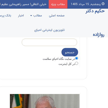
خیلی اتفاقی! مسیر راهپیمایی عظیم ا
پنجشنبه, 15 مرداد 1405
مطالب ویژه
حکیم دکتر
صفحه اصلی
مطالب
اخبار
بانک پر
تلویزیون اینترنتی احیای
روازاده
در سايت نگاه احياي سلامت
در كل اينترنت