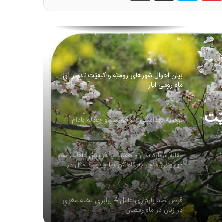
بیان احوال شهرهای رومیّه و کیفیّت تدبیر آن:
ماه رومی ایار
توصیه بهداشتی: گوجه سبز و چغاله بادام
مقاله شماره سی و هفتم: با افزایش غلظت سم
له
دیازینون منجر به کاهش بقا و تولید مثل در
همه نسل ها می شود
قرص ضد بارداری عامل 4 برابري لخته‌ مغزي
در زنان در ماه رمضان
ّت
روغن زیتون غذای معروف پیامبران