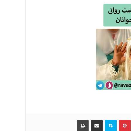
روغن زیتون غذای معروف پیامبران
مقاله شماره سی و ششم :سم دیازینون با تاثیر
بر سیستم عصبی مرکزی و محیطی باعث
تغییر در سوخت و ساز (متابولیسم)
کربوهیدرات می شود
طرز تهیه شیرینی سنتی گوش فیل ویژه ماه
مبارک رمضان
افطار با آب یخ خیلی خطرناکه…
علم در سایه رمضان؛روزه‌داری موجب افزایش
طول عمر می‌شود/ روزه عامل کاهش احتمال
ابتلا به سرطان
ین
‫پین‌ترست
اسکایپ
اشتراک گذاری از طریق ایمیل
چاپ
🏴 شهادت امام کاظم علیه السلام تسلیت باد
🏴