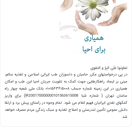
تعاونوا عَلَی البِرِّ و التقوی
در پی درخواستهای مکرر حامیان و دلسوزان طب ایرانی اسلامی و تغذیه سالم،
مبنی بر ایجاد راهکارهایی جهت کمک به تقویت جریان احیا این طب و امکان
همیاری در این زمینه شماره حساب ۰۱۰۱۵۶۳۶۱۵۰۰۸ بانک ملی شعبه چهار راه
ساسان تهران ( شماره شبا: IR200170000000101563615008) برای واریز
کمکهای نقدی ایرانیان فهیم اعلام می شود. تمام وجوه در راستای پیش برد و ارتقا
دانش عمومی تأمین تندرستی و اصلاح تغذیه و سبک زندگی مردم مصرف خواهد
شد.