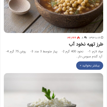
۳۴,۶۴۴
۸
۱۳۹۳-۱۰-۱۹
طرز تهیه نخود آب
مواد لازم: 1- نخود 400 گرم 2- پياز متوسط 3 عدد 3- روغن 75 گرم 4-
آرد گندم سبوس دار…
بیشتر بخوانید »