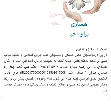
تعاونوا عَلَی البِرِّ و التقوی
در پی درخواستهای مکرر حامیان و دلسوزان طب ایرانی اسلامی و تغذیه سالم،
مبنی بر ایجاد راهکارهایی جهت کمک به تقویت جریان احیا این طب و امکان
همیاری در این زمینه شماره حساب ۰۱۰۱۵۶۳۶۱۵۰۰۸ بانک ملی شعبه چهار راه
ساسان تهران ( شماره شبا: IR200170000000101563615008) برای واریز
کمکهای نقدی ایرانیان فهیم اعلام می شود. تمام وجوه در راستای پیش برد و ارتقا
دانش عمومی تأمین تندرستی و اصلاح تغذیه و سبک زندگی مردم مصرف خواهد
شد.