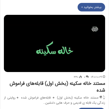
بیشتر بخوانید »
۳۳۰
۰
۱۴۰۱-۱۰-۲۹
مستند خاله سکینه (بخش اول) قابله‌های فراموش
شده
👆🎥مستند خاله سکینه (بخش اول) 🔸 قابله‌های فراموش شده 🔸روایتی از
زندگی یک قابله‌ ی قدیمی و حرف هایی دلنشین…