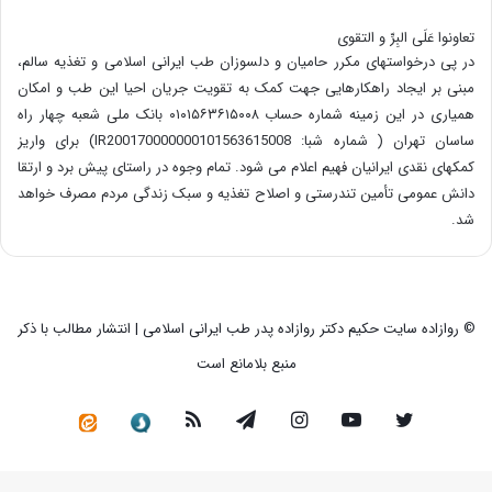
تعاونوا عَلَی البِرِّ و التقوی
در پی درخواستهای مکرر حامیان و دلسوزان طب ایرانی اسلامی و تغذیه سالم،
مبنی بر ایجاد راهکارهایی جهت کمک به تقویت جریان احیا این طب و امکان
همیاری در این زمینه شماره حساب ۰۱۰۱۵۶۳۶۱۵۰۰۸ بانک ملی شعبه چهار راه
ساسان تهران ( شماره شبا: IR200170000000101563615008) برای واریز
کمکهای نقدی ایرانیان فهیم اعلام می شود. تمام وجوه در راستای پیش برد و ارتقا
دانش عمومی تأمین تندرستی و اصلاح تغذیه و سبک زندگی مردم مصرف خواهد
شد.
© روازاده سایت حکیم دکتر روازاده پدر طب ایرانی اسلامی | انتشار مطالب با ذکر
منبع بلامانع است
توییتر
یوتیوب
اینستاگرام
تلگرام
خوراک
سروش
کانال
رسمی