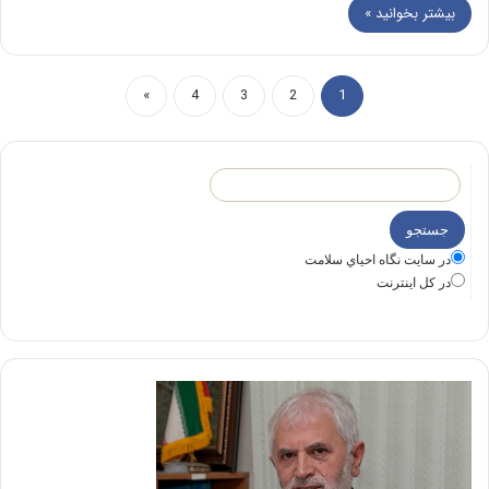
بیشتر بخوانید »
»
4
3
2
1
در سايت نگاه احياي سلامت
در كل اينترنت