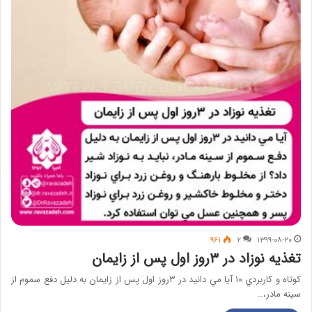
۹۶۱
۲
۱۳۹۹-۰۸-۲۰
تغذیه نوزاد در ٣روز اول پس از زايمان
كوتاه و كاربردي ١٠ آيا مي دانيد در ٣روز اول پس از زايمان به دليل دفع سموم از
سينه مادر،…