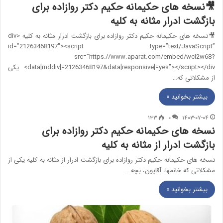
🎥نسخه های حکیمانه حکیم دکتر روازاده برای
بازگشت ادرار مثانه به کلیه
🎥نسخه های حکیمانه حکیم دکتر روازاده برای بازگشت ادرار مثانه به کلیه <div
id=”21263468197″><script type=”text/JavaScript”
src=”https://www.aparat.com/embed/wcl2w68?
data[rnddiv]=21263468197&data[responsive]=yes”></script></div> یکی
از مشکلاتی که…
بیشتر بخوانید »
۱۳۳
۰
۱۴۰۳-۰۷-۰۴
نسخه های حکیمانه حکیم دکتر روازاده برای
بازگشت ادرار از مثانه به کلیه
نسخه های حکیمانه حکیم دکتر روازاده برای بازگشت ادرار از مثانه به کلیه یکی از
مشکلاتی که خانمها، آقایون، بچه…
بیشتر بخوانید »