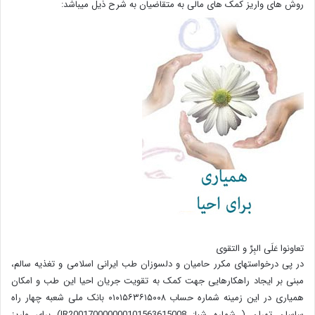
روش های واریز کمک های مالی به متقاضیان به شرح ذیل میباشد:
تعاونوا عَلَی البِرِّ و التقوی
در پی درخواستهای مکرر حامیان و دلسوزان طب ایرانی اسلامی و تغذیه سالم،
مبنی بر ایجاد راهکارهایی جهت کمک به تقویت جریان احیا این طب و امکان
همیاری در این زمینه شماره حساب ۰۱۰۱۵۶۳۶۱۵۰۰۸ بانک ملی شعبه چهار راه
ساسان تهران ( شماره شبا: IR200170000000101563615008) برای واریز