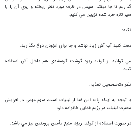
گذاريم تا جا بيفتد. سپس در ظرف مورد نظر ريخته و روي آن را با
سير تازه خرد شده تزيين مي كنيم.
نكته:
دقت كنيد آب آش زياد نباشد و جا براي افزودن دوغ بگذاريد.
مي توانيد از كوفته ريزه گوشت گوسفندي هم داخل آش استفاده
كنيد.
نظر متخصصين تغذيه:
با توجه به اينكه پايه اين غذا از لبنيات است، سهم مهمي در افزايش
مصرف لبنيات در رژيم غذايي خانواده دارد.
در صورت استفاده از كوفته ريزه، منبع تأمين پروتئين نيز مي باشد.