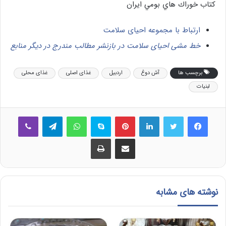
كتاب خوراك هاي بومي ايران
ارتباط با مجموعه احیای سلامت
خط مشی احیای سلامت در بازنشر مطالب مندرج در دیگر منابع
برچسب ها
آش دوغ
اردبیل
غذای اصلی
غذای محلی
لبنیات
فیس بوک
توییتر
لینکدین
‫پین‌ترست
اسکایپ
واتس آپ
تلگرام
وایبر
اشتراک گذاری از طریق ایمیل
چاپ
نوشته های مشابه