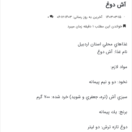
آش دوغ
۱۴۰۳-۰۳-۱۵
آخرین به روز رسانی: ۱۴۰۳-۱۲-۰۶
۰
خواندن این مطلب ۱ دقیقه زمان میبرد
غذاهاي محلي استان اردبيل
نام غذا: آش دوغ
مواد لازم:
نخود: دو و نيم پيمانه
سبزي آش (تره، جعفري و شويد) خرد شده: ٧٠٠ گرم
برنج: يك پيمانه
دوغ تازه ترش: دو ليتر