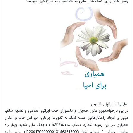
روش های واریز کمک های مالی به متقاضیان به شرح ذیل میباشد:
تعاونوا عَلَی البِرِّ و التقوی
در پی درخواستهای مکرر حامیان و دلسوزان طب ایرانی اسلامی و تغذیه سالم،
مبنی بر ایجاد راهکارهایی جهت کمک به تقویت جریان احیا این طب و امکان
همیاری در این زمینه شماره حساب ۰۱۰۱۵۶۳۶۱۵۰۰۸ بانک ملی شعبه چهار راه
ساسان تهران ( شماره شبا: IR200170000000101563615008) برای واریز