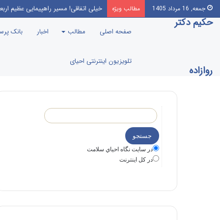
خیلی اتفاقی! مسیر راهپیمایی عظیم اربع
جمعه, 16 مرداد 1405
مطالب ویژه
حکیم دکتر
صفحه اصلی
مطالب
اخبار
بانک پر
تلویزیون اینترنتی احیای
روازاده
در سايت نگاه احياي سلامت
در كل اينترنت