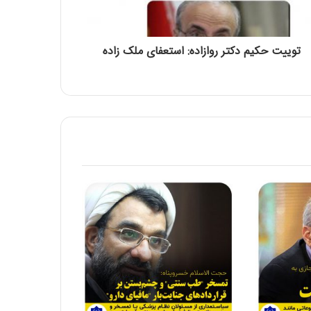
شهادت حضرت فاطمه زهرا سلام الله علیها
تسلیت باد
توییت حکیم دکتر روازاده: استعفای ملک زاده
حلول ماه ربیع الاول، ماه شادمانی اهل بیت
علیهم السلام مبارک باد
اربعین حسینی تسلیت باد
بیانیه جامعه اسلامی حامیان کشاورزی ایران
به مناسبت یوم الله پیروزی انقلاب
اسلامی(1404)
🏴 شهادت امام کاظم علیه السلام تسلیت باد
🏴