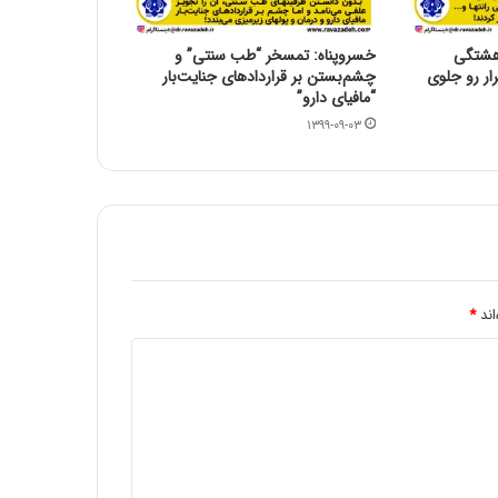
سالروز وفات حضرت زینب سلام الله علیها
تسلیت باد
هشتگی
خسروپناه: تمسخر “طب سنتی” و
ار رو جلوی
چشم‌بستن بر قراردادهای جنایت‌بار
“مافیای دارو”
۱۳۹۹-۰۹-۰۳
شهادت امام هادی علیه السلام تسلیت باد
حلول ماه رجب المرجب و ولادت امام محمد
باقر علیه السلام بر همگان مبارک باد
اند
*