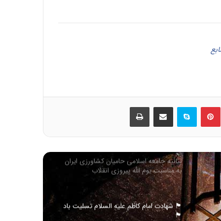
حضرت عباس (علیه السلام) تسلیت باد
شهادت حضرت فاطمه زهرا سلام الله علیها
تسلیت باد
ابع
حلول ماه ربیع الاول، ماه شادمانی اهل بیت
علیهم السلام مبارک باد
ین
‫پین‌ترست
اسکایپ
اشتراک گذاری از طریق ایمیل
چاپ
اربعین حسینی تسلیت باد
بیانیه جامعه اسلامی حامیان کشاورزی ایران
به مناسبت یوم الله پیروزی انقلاب
اسلامی(1404)
🏴 شهادت امام کاظم علیه السلام تسلیت باد
🏴