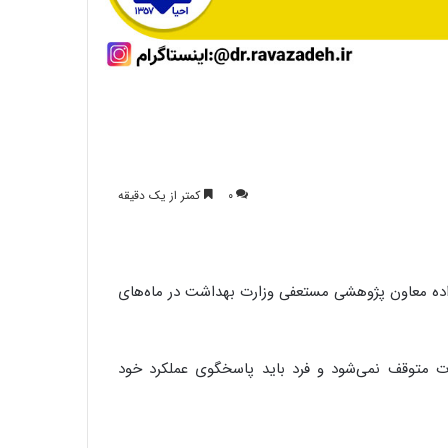
۰
کمتر از یک دقیقه
صل نود بیش از ۴۰ شکایت از شخص آقای ‎#ملک‌زاده معاون پژوهشی مستعفی وزارت بهداشت در ماه‌های
سالروز ولادت امام محمد تقی عليه السلام
مبارک باد
 پیگیری شکایات متوقف نمی‌شود و فرد باید پاسخگوی عملکرد خود
سالروز وفات حضرت ام البنین مادر گرامی