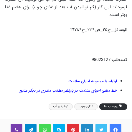
فرمودند: این کار (کم نوشیدن آب بعد از غذای چرب) برای هضم غذا
بهتر است.
الوسائل_ج۲۵_ص۲۳۹_ح۳۱۷۸۹
کدمطلب:98023127
ارتباط با مجموعه احیای سلامت
خط مشی احیای سلامت در بازنشر مطالب مندرج در دیگر منابع
برچسب ها
غذای چرب
نوشیدن آب
فیس بوک
توییتر
لینکدین
‫پین‌ترست
اسکایپ
واتس آپ
تلگرام
وایبر