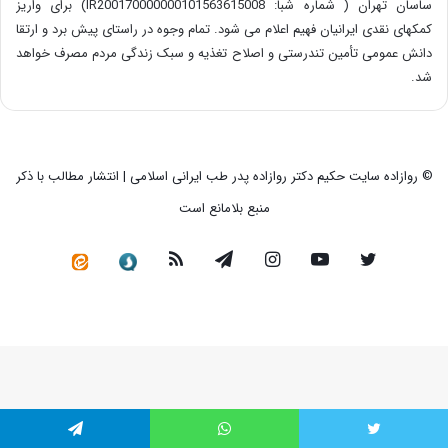
ساسان تهران ( شماره شبا: IR200170000000101563615008) برای واریز
کمکهای نقدی ایرانیان فهیم اعلام می شود. تمام وجوه در راستای پیش برد و ارتقا
دانش عمومی تأمین تندرستی و اصلاح تغذیه و سبک زندگی مردم مصرف خواهد
شد.
© روازاده سایت حکیم دکتر روازاده پدر طب ایرانی اسلامی | انتشار مطالب با ذکر
منبع بلامانع است
توییتر
یوتیوب
اینستاگرام
تلگرام
خوراک
سروش
کانال
رسمی
در
ایتا