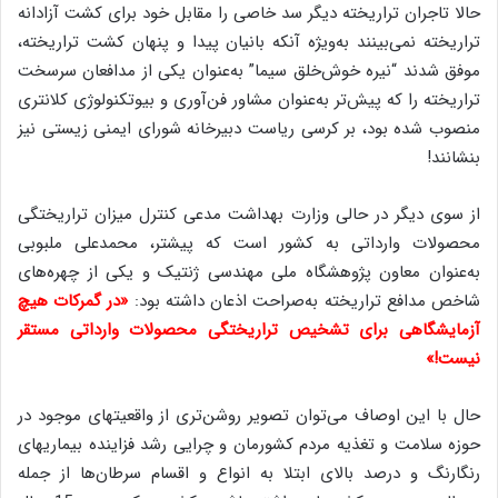
حالا تاجران تراریخته دیگر سد خاصی را مقابل خود برای کشت آزادانه
تراریخته نمی‌بینند به‌ویژه آنکه بانیان پیدا و پنهان کشت تراریخته،
موفق شدند “نیره خوش‌خلق سیما” به‌عنوان یکی از مدافعان سرسخت
تراریخته‌ را که پیش‌تر به‌عنوان مشاور فن‌آوری و بیوتکنولوژی کلانتری
منصوب شده بود، بر کرسی ریاست دبیرخانه شورای ایمنی زیستی نیز
بنشانند!
از سوی دیگر در حالی وزارت بهداشت مدعی کنترل میزان تراریختگی
محصولات وارداتی به کشور است که پیشتر، محمدعلی ملبوبی
به‌عنوان معاون پژوهشگاه ملی مهندسی ژنتیک و یکی از چهره‌های
شاخص مدافع تراریخته به‌صراحت اذعان داشته بود:
«در گمرکات هیچ
آزمایشگاهی برای تشخیص تراریختگی محصولات وارداتی مستقر
نیست!»
حال با این اوصاف می‌توان تصویر روشن‌تری از واقعیتهای موجود در
حوزه سلامت و تغذیه مردم کشورمان و چرایی رشد فزاینده بیماریهای
رنگارنگ و درصد بالای ابتلا به انواع و اقسام سرطان‌ها از جمله