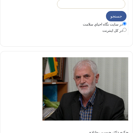
در سايت نگاه احياي سلامت
در كل اينترنت
حکیم دکتر حسین روازاده