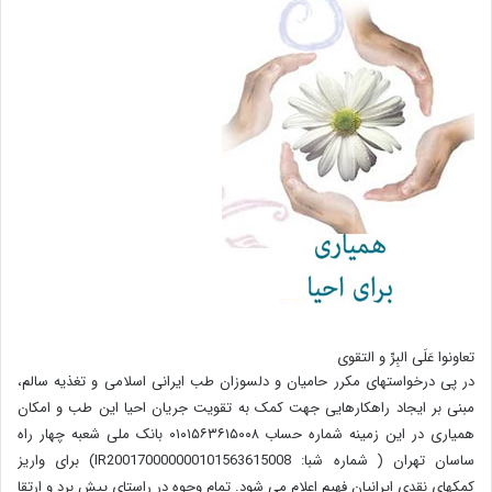
تعاونوا عَلَی البِرِّ و التقوی
در پی درخواستهای مکرر حامیان و دلسوزان طب ایرانی اسلامی و تغذیه سالم،
مبنی بر ایجاد راهکارهایی جهت کمک به تقویت جریان احیا این طب و امکان
همیاری در این زمینه شماره حساب ۰۱۰۱۵۶۳۶۱۵۰۰۸ بانک ملی شعبه چهار راه
ساسان تهران ( شماره شبا: IR200170000000101563615008) برای واریز
کمکهای نقدی ایرانیان فهیم اعلام می شود. تمام وجوه در راستای پیش برد و ارتقا