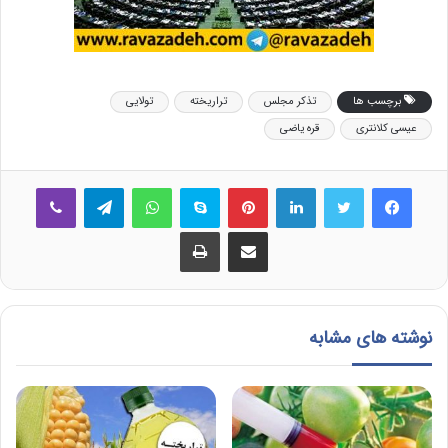
برچسب ها
تذکر مجلس
تراریخته
تولایی
عیسی کلانتری
قره یاضی
فیس بوک
توییتر
لینکدین
‫پین‌ترست
اسکایپ
واتس آپ
تلگرام
وایبر
اشتراک گذاری از طریق ایمیل
چاپ
نوشته های مشابه