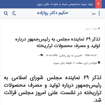
نمودار وحشتناک کرونا قبل و پس از واکسیناسیون در ایسلند
حکیم دکتر روازاده
تغییر
جس
منو
پوسته
برا
خانه
/
اخبار
تذکر ۶۹ نماینده مجلس به رئیس‌جمهور درباره
تولید و مصرف محصولات تراریخته
۱۳۹۶-۰۷-۱۲
آخرین به روز رسانی: ۱۳۹۶-۰۷-۱۲
۰
خواندن این مطلب ۲ دقیقه زمان میبرد
تذکر ۶۹ نماینده مجلس شورای اسلامی به
رئیس‌جمهور درباره تولید و مصرف محصولات
تراریخته در نشست علنی امروز مجلس قرائت
شد.