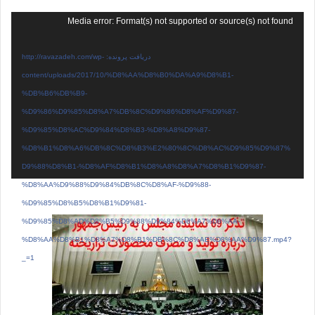
نمایشگر
Media error: Format(s) not supported or source(s) not found
ویدیو
دریافت پرونده: http://ravazadeh.com/wp-
content/uploads/2017/10/%D8%AA%D8%B0%DA%A9%D8%B1-
%DB%B6%DB%B9-
%D9%86%D9%85%D8%A7%DB%8C%D9%86%D8%AF%D9%87-
%D9%85%D8%AC%D9%84%D8%B3-%D8%A8%D9%87-
%D8%B1%D8%A6%DB%8C%D8%B3%E2%80%8C%D8%AC%D9%85%D9%87%
D9%88%D8%B1-%D8%AF%D8%B1%D8%A8%D8%A7%D8%B1%D9%87-
%D8%AA%D9%88%D9%84%DB%8C%D8%AF-%D9%88-
%D9%85%D8%B5%D8%B1%D9%81-
%D9%85%D8%AD%D8%B5%D9%88%D9%84%D8%A7%D8%AA-
%D8%AA%D8%B1%D8%A7%D8%B1%DB%8C%D8%AE%D8%AA%D9%87.mp4?
_=1