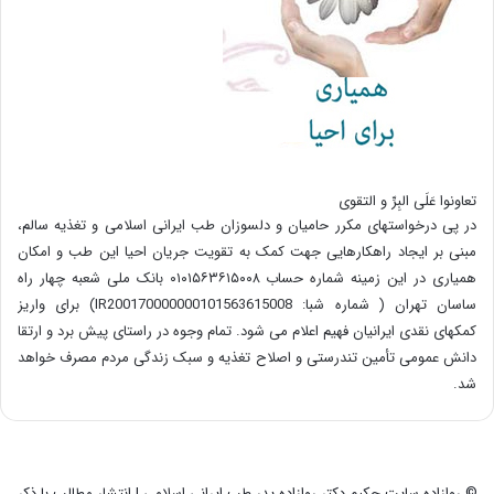
تعاونوا عَلَی البِرِّ و التقوی
در پی درخواستهای مکرر حامیان و دلسوزان طب ایرانی اسلامی و تغذیه سالم،
مبنی بر ایجاد راهکارهایی جهت کمک به تقویت جریان احیا این طب و امکان
همیاری در این زمینه شماره حساب ۰۱۰۱۵۶۳۶۱۵۰۰۸ بانک ملی شعبه چهار راه
ساسان تهران ( شماره شبا: IR200170000000101563615008) برای واریز
کمکهای نقدی ایرانیان فهیم اعلام می شود. تمام وجوه در راستای پیش برد و ارتقا
دانش عمومی تأمین تندرستی و اصلاح تغذیه و سبک زندگی مردم مصرف خواهد
شد.
© روازاده سایت حکیم دکتر روازاده پدر طب ایرانی اسلامی | انتشار مطالب با ذکر