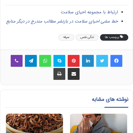
ارتباط با مجموعه احیای سلامت
خط مشی احیای سلامت در بازنشر مطالب مندرج در دیگر منابع
برچسب ها
تنگی نفس
سرفه
فیس بوک
توییتر
لینکدین
‫پین‌ترست
اسکایپ
واتس آپ
تلگرام
وایبر
اشتراک گذاری از طریق ایمیل
چاپ
نوشته های مشابه