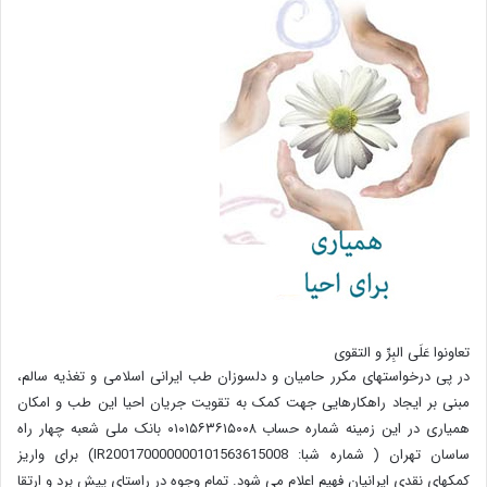
تعاونوا عَلَی البِرِّ و التقوی
در پی درخواستهای مکرر حامیان و دلسوزان طب ایرانی اسلامی و تغذیه سالم،
مبنی بر ایجاد راهکارهایی جهت کمک به تقویت جریان احیا این طب و امکان
همیاری در این زمینه شماره حساب ۰۱۰۱۵۶۳۶۱۵۰۰۸ بانک ملی شعبه چهار راه
ساسان تهران ( شماره شبا: IR200170000000101563615008) برای واریز
کمکهای نقدی ایرانیان فهیم اعلام می شود. تمام وجوه در راستای پیش برد و ارتقا