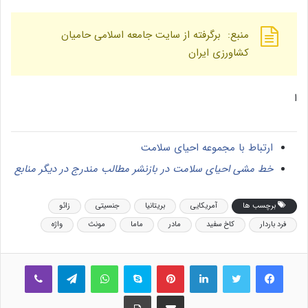
منبع: برگرفته از سایت جامعه اسلامی حامیان
کشاورزی ایران
ا
ارتباط با مجموعه احیای سلامت
خط مشی احیای سلامت در بازنشر مطالب مندرج در دیگر منابع
برچسب ها
آمریکایی
بریتانیا
جنسیتی
زائو
فرد باردار
کاخ سفید
مادر
ماما
مونث
واژه
فیس بوک
توییتر
لینکدین
‫پین‌ترست
اسکایپ
واتس آپ
تلگرام
وایبر
اشتراک گذاری از طریق ایمیل
چاپ