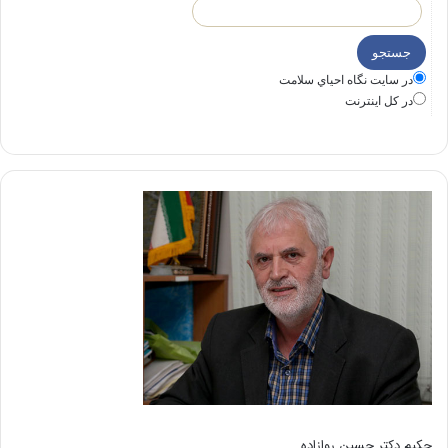
در سايت نگاه احياي سلامت
در كل اينترنت
حکیم دکتر حسین روازاده