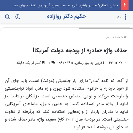
خیلی اتفاقی! مسیر راهپیمایی عظیم اربعین گرم‌ترین نقطه جهان معرفی می‌شود!
حکیم دکتر روازاده
تغییر
جس
منو
حذف واژه مادر از بودجه امریکا
پوسته
برا
خانه
/
سیاسی
حذف واژه «مادر» از بودجه دولت آمریکا!
۱۴۰۱-۰۲-۲۷
آخرین به روز رسانی: ۱۴۰۱-۰۲-۲۶
۰
کمتر از یک دقیقه
از آنجا که کلمه “مادر” دارای بار جنسیتی (مونث) است، باید جای آن
از «فرد باردار» یا «زائو» استفاده شود چون واژه مادر، افراد تراجنسیتی
را ناراحت می‌کند و نوعی تبعیض جنسیتی است! پزشکان بریتانیا نیز
نباید از واژه مادر استفاده کنند! به همین دلیل، ماماهای آمریکایی
نباید با مادران باردار از واژه‌هایی استفاده کنند که برگرفته از تفاوت
جنسیتی است. در بودجه سال ۲۰۲۲ کاخ سفید، واژه مادر حذف شده و
به جای آن نوشته شده: «زائو!»