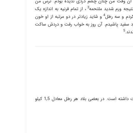
 آن وقت من چنان چشم دردی ندیده بودم. ترس من
3
نتیجه ورم شدید ملتحمه
، از تمام قرنیه به اندازه یک
4
سائیدگی مفاصل( آرتروز )
کردم و سه رطل
و شاید زیادتر در دو مرتبه از او خون
 سفید پاشیدم. آن روز به خواب رفت و دردش ساکت
5
دند.
روغن زیتون غذای معروف پیامبران
مقاله شماره سی و ششم :سم دیازینون با تاثیر
بر سیستم عصبی مرکزی و محیطی باعث
تغییر در سوخت و ساز (متابولیسم)
کربوهیدرات می شود
طرز تهیه شیرینی سنتی گوش فیل ویژه ماه
مبارک رمضان
4.رطل: معیار سنجش است که در هر ناحیه با دیگر نواحی تفاوت داشته است. در بعضی بلاد هر رطل معادل 1,5 کیلو
افطار با آب یخ خیلی خطرناکه…