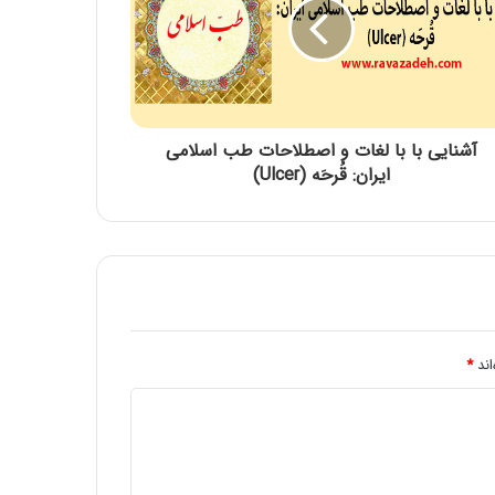
بیان احوال شهرهای رومیّه و کیفیّت تدبیر آن:
ماه رومی ایار
توصیه بهداشتی: گوجه سبز و چغاله بادام
آشنایی با با لغات و اصطلاحات طب اسلامی
ایران: قُرحَه (Ulcer)
مقاله شماره سی و هفتم: با افزایش غلظت سم
دیازینون منجر به کاهش بقا و تولید مثل در
همه نسل ها می شود
قرص ضد بارداری عامل 4 برابري لخته‌ مغزي
در زنان در ماه رمضان
اند
*