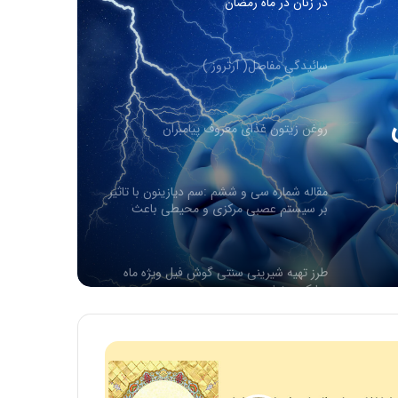
روغن زیتون غذای معروف پیامبران
مقاله شماره سی و ششم :سم دیازینون با تاثیر
بر سیستم عصبی مرکزی و محیطی باعث
تغییر در سوخت و ساز (متابولیسم)
کربوهیدرات می شود
طرز تهیه شیرینی سنتی گوش فیل ویژه ماه
مبارک رمضان
افطار با آب یخ خیلی خطرناکه…
🏴 شهادت امام کاظم علیه السلام تسلیت باد
🏴