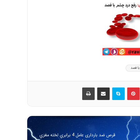
🏴 شهادت امام کاظم علیه السلام تسلیت باد
🏴
بیان احوال شهرهای رومیّه و کیفیّت تدبیر آن:
ماه رومی ایار
توصیه بهداشتی: گوجه سبز و چغاله بادام
با فصد
مقاله شماره سی و هفتم: با افزایش غلظت سم
دیازینون منجر به کاهش بقا و تولید مثل در
ین
‫پین‌ترست
اسکایپ
اشتراک گذاری از طریق ایمیل
چاپ
همه نسل ها می شود
قرص ضد بارداری عامل 4 برابري لخته‌ مغزي
در زنان در ماه رمضان
سائیدگی مفاصل( آرتروز )