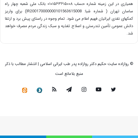
همیاری در این زمینه شماره حساب ۰۱۰۱۵۶۳۶۱۵۰۰۸ بانک ملی شعبه چهار راه
ساسان تهران ( شماره شبا: IR200170000000101563615008) برای واریز
کمکهای نقدی ایرانیان فهیم اعلام می شود. تمام وجوه در راستای پیش برد و ارتقا
دانش عمومی تأمین تندرستی و اصلاح تغذیه و سبک زندگی مردم مصرف خواهد
شد.
© روازاده سایت حکیم دکتر روازاده پدر طب ایرانی اسلامی | انتشار مطالب با ذکر
منبع بلامانع است
توییتر
یوتیوب
اینستاگرام
تلگرام
خوراک
سروش
کانال
رسمی
در
ایتا