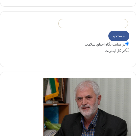
در سايت نگاه احياي سلامت
در كل اينترنت