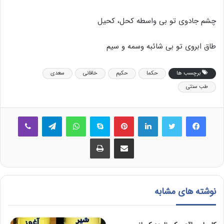
چشم جادوی تو بی واسطه کحل، کحیل
طاق ابروی تو بی شائبه وسمه و سیم
برچسب ها
حکما
حکیم
خاقانی
سعدی
طب سنتی
فیس بوک
توییتر
لینکدین
‫پین‌ترست
اسکایپ
واتس آپ
تلگرام
وایبر
اشتراک گذاری از طریق ایمیل
چاپ
نوشته های مشابه