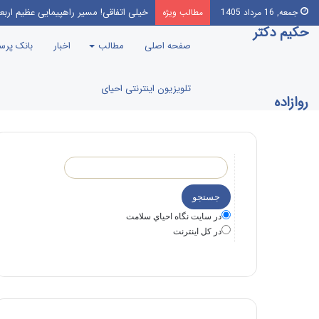
خیلی اتفاقی! مسیر راهپیمایی عظیم اربع
جمعه, 16 مرداد 1405
مطالب ویژه
حکیم دکتر
صفحه اصلی
مطالب
اخبار
بانک پر
تلویزیون اینترنتی احیای
روازاده
در سايت نگاه احياي سلامت
در كل اينترنت