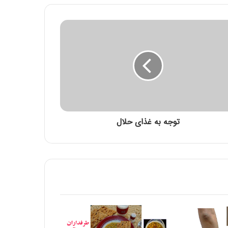
توصیه بهداشتی: گوجه سبز و چغاله بادام
چای به لیمو
مقاله شماره سی و هفتم: با افزایش غلظت سم
دیازینون منجر به کاهش بقا و تولید مثل در
همه نسل ها می شود
توجه به غذای حلال
غذاهاي محلي استان خراسان جنوبي نام غذا:
آرد بريان
مقاله شماره سی و ششم :سم دیازینون با تاثیر
بر سیستم عصبی مرکزی و محیطی باعث
تغییر در سوخت و ساز (متابولیسم)
کربوهیدرات می شود