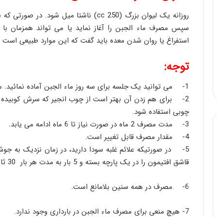
روزانه یک لیوان بزرگ (cc 250) ناشتا میل ش
سپس مصرف ماء الجبن را آغاز نماید یا می تواند همزمان با
استفراغ یا روان شدن معده باید گفت که این موارد طبیعی است و
توجه:
1- می توانید یک جلسه برای سه روز ماء الجبن آماده نمائید. ماء الجبن باید ولرم مصرف شود.
2- برای هم زدن آن بهتر است از چوب انجیر که سرش کوبیده 
چوبی استفاده شود.
3- مدت مصرف 2 ماه در صورت نیاز تا 6 ماه ادامه می یابد.
4- مقدار مصرف قابل تغییر است.
5- در صورتیکه علائم غلبه سودا دارید، در زمان نزدیک به ج
قاشق افتیمون را در یک پارچه بسته و 5 بار به مدت هر بار 30 ثانیه در شیر زده شود.
6- مصرف در همه سنین بلامانع است.
7- هیچ منعی برای مصرف ماء الجبن در بارداری وجود ندارد.