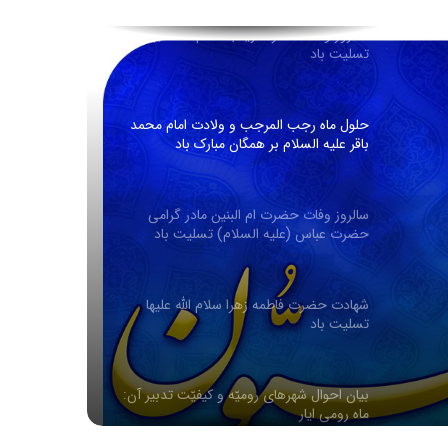
کربوهیدرات می شود
سالروز وفات حضرت زینب سلام الله علیها
تسلیت باد
حلول ماه رجب المرجب و ولادت امام محمد
باقر علیه السلام بر همگان مبارک باد
سالروز وفات حضرت ام البنین مادر گرامی
حضرت عباس (علیه السلام) تسلیت باد
شهادت حضرت فاطمه زهرا سلام الله علیها
تسلیت باد
بیان احوال شهرهای رومیّه و کیفیّت تدبیر آن:
ماه رومی ایار