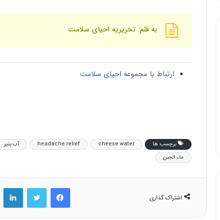
به قلم: تحریریه احیای سلامت
ارتباط با مجموعه احیای سلامت
برچسب ها
cheese water
headache relief
آب پنیر
ماء الجبن
فیس بوک
توییتر
لینکد
اشتراک گذاری