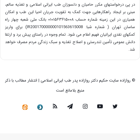
در پی درخواستهای مکرر حامیان و دلسوزان طب ایرانی اسلامی و تغذیه سالم،
مبنی بر ایجاد راهکارهایی جهت کمک به تقویت جریان احیا این طب و امکان
همیاری در این زمینه شماره حساب ۰۱۰۱۵۶۳۶۱۵۰۰۸ بانک ملی شعبه چهار راه
ساسان تهران ( شماره شبا: IR200170000000101563615008) برای واریز
کمکهای نقدی ایرانیان فهیم اعلام می شود. تمام وجوه در راستای پیش برد و ارتقا
دانش عمومی تأمین تندرستی و اصلاح تغذیه و سبک زندگی مردم مصرف خواهد
شد.
© روازاده سایت حکیم دکتر روازاده پدر طب ایرانی اسلامی | انتشار مطالب با ذکر
منبع بلامانع است
توییتر
یوتیوب
اینستاگرام
تلگرام
خوراک
سروش
کانال
رسمی
در