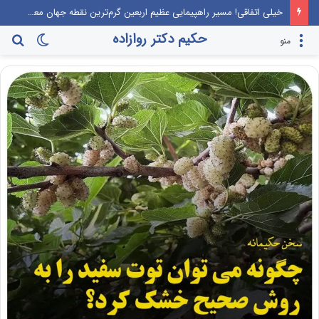
خیلی اتفاقی! مسیر راهپیمایی عظیم اربعین گرم‌ترین نقطه جهان معرفی می‌شود!
حکیم دکتر روازاده
تغییر
جس
منو
پوسته
برا