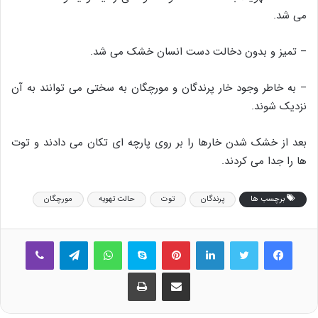
می شد.
– تمیز و بدون دخالت دست انسان خشک می شد.
– به خاطر وجود خار پرندگان و مورچگان به سختی می توانند به آن
نزدیک شوند.
بعد از خشک شدن خارها را بر روی پارچه ای تکان می دادند و توت
ها را جدا می کردند.
برچسب ها
پرندگان
توت
حالت تهویه
مورچگان
فیس بوک
توییتر
لینکدین
‫پین‌ترست
اسکایپ
واتس آپ
تلگرام
وایبر
اشتراک گذاری از طریق ایمیل
چاپ