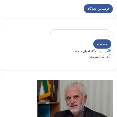
در سايت نگاه احياي سلامت
در كل اينترنت