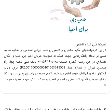
تعاونوا عَلَی البِرِّ و التقوی
در پی درخواستهای مکرر حامیان و دلسوزان طب ایرانی اسلامی و تغذیه سالم،
مبنی بر ایجاد راهکارهایی جهت کمک به تقویت جریان احیا این طب و امکان
همیاری در این زمینه شماره حساب ۰۱۰۱۵۶۳۶۱۵۰۰۸ بانک ملی شعبه چهار راه
ساسان تهران ( شماره شبا: IR200170000000101563615008) برای واریز
کمکهای نقدی ایرانیان فهیم اعلام می شود. تمام وجوه در راستای پیش برد و ارتقا
دانش عمومی تأمین تندرستی و اصلاح تغذیه و سبک زندگی مردم مصرف خواهد
شد.
© روازاده سایت حکیم دکتر روازاده پدر طب ایرانی اسلامی | انتشار مطالب با ذکر