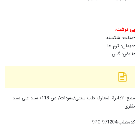
پی نوشت:
▪منفث: شکسته
▪دیدان: کرم ها
▪قابض: گس
منبع: ?دایرة المعارف طب سنتی/مفردات/ ص 118/ سید علی سید
نظری
کدمطلب:‌971204 9PC