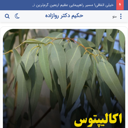
خیلی اتفاقی! مسیر راهپیمایی عظیم اربعین گرم‌ترین نقطه جهان معرفی می‌شود!
حکیم دکتر روازاده
تغییر
جس
منو
پوسته
برا