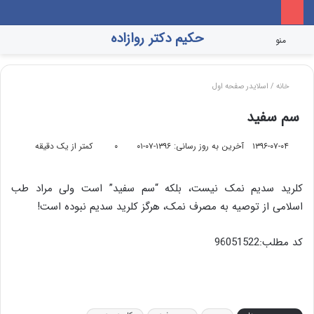
حکیم دکتر روازاده
تغییر
جس
منو
پوسته
برا
خانه
/
اسلایدر صفحه اول
سم سفید
۱۳۹۶-۰۷-۰۴
آخرین به روز رسانی: ۱۳۹۶-۰۷-۰۱
۰
کمتر از یک دقیقه
کلرید سدیم نمک نیست، بلکه “سم سفید” است ولی مراد طب
اسلامی از توصیه به مصرف نمک، هرگز کلرید سدیم نبوده است!
کد مطلب:96051522