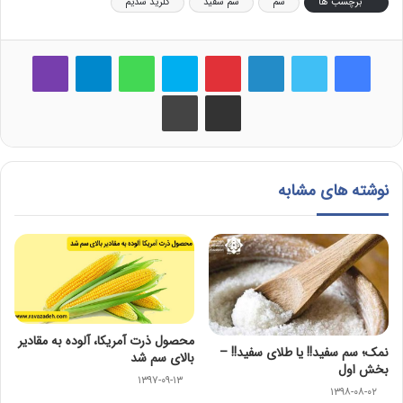
برچسب ها
سم
سم سفید
کلرید سدیم
فیس بوک
توییتر
لینکدین
‫پین‌ترست
اسکایپ
واتس آپ
تلگرام
وایبر
اشتراک گذاری از طریق ایمیل
چاپ
نوشته های مشابه
محصول ذرت آمریکا، آلوده به مقادیر
نمک؛ سم سفید!! یا طلای سفید!! –
بالای سم شد
بخش اول
۱۳۹۷-۰۹-۱۳
۱۳۹۸-۰۸-۰۲