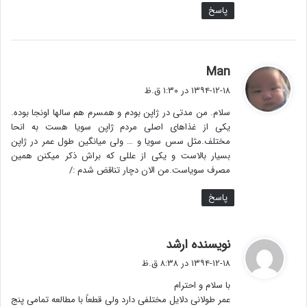
پاسخ
گ
Man
ف
۱۳۹۴-۱۲-۱۸ در ۱:۳۰ ق.ظ
ت
سلام. من مدتی در ژاپن بودم و همسرم هم سالها اونجا بوده.
:
یکی از غذاهای اصلی مردم ژاپن سویا هست به انحا
مختلف.مثل سس سویا و … ولی میانگین طول عمر در ژاپن
بسیار بالاست و یکی از عللی که براش ذکر میکنن همین
مصرف سویاست.من الان دچار تناقض شدم :/
پاسخ
گ
نویسنده ارشد
ف
۱۳۹۴-۱۲-۱۸ در ۸:۳۸ ق.ظ
ت
با سلام و احترام
:
عمر طولانی دلایل مختلفی دارد ولی قطعاً با مطالعه تمامی پنج