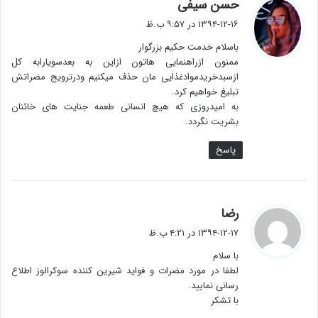
گ
حسن سیفی
ف
۱۳۹۴-۱۲-۱۶ در ۹:۵۷ ب.ظ
ت
باسلام خدمت حکیم بزرگوار
:
ممنون ازراهنمایی هاتون ازاین به بعدسویارابه کل
ازسبدخریدموادغذایی مان حذف میکنیم ودرترویج مضراتش
تبلیغ خواهیم کرد.
به امیدروزی که هیچ انسانی طعمه جنایت های خائنان
بشریت نگردد.
پاسخ
گ
رضا
ف
۱۳۹۴-۱۲-۱۷ در ۴:۲۱ ب.ظ
ت
با سلام
:
لطفا در مورد مضرات و فواید شیرین کننده سوکرالوز اطلاع
رسانی نمایید.
با تشکر