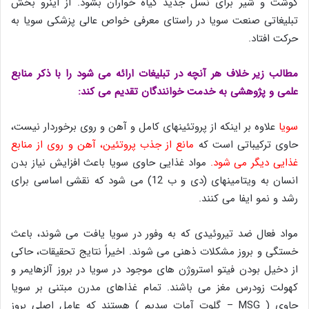
گوشت و شیر برای نسل جدید گیاه خواران بشود. از اینرو بخش
تبلیغاتی صنعت سویا در راستای معرفی خواص عالی پزشکی سویا به
حرکت افتاد.
مطالب زیر خلاف هر آنچه در تبلیغات ارائه می شود را با ذکر منابع
علمی و پژوهشی به خدمت خوانندگان تقدیم می کند:
سویا
علاوه بر اینکه از پروتئینهای کامل و آهن و روی برخوردار نیست،
حاوی ترکیباتی است که
مانع از جذب پروتئین، آهن و روی از منابع
غذایی دیگر می شود.
مواد غذایی حاوی سویا باعث افزایش نیاز بدن
انسان به ویتامینهای (دی و ب 12) می شود که نقشی اساسی برای
رشد و نمو ایفا می کنند.
مواد فعال ضد تیروئیدی که به وفور در سویا یافت می شوند، باعث
خستگی و بروز مشکلات ذهنی می شوند. اخیراً نتایج تحقیقات، حاکی
از دخیل بودن فیتو استروژن های موجود در سویا در بروز آلزهایمر و
کهولت زودرس مغز می باشند. تمام غذاهای مدرن مبتنی بر سویا
حاوی ( MSG – گلوت آمات سدیم ) هستند که عامل اصلی بروز