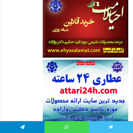
توییتر
واتس آپ
تلگرام