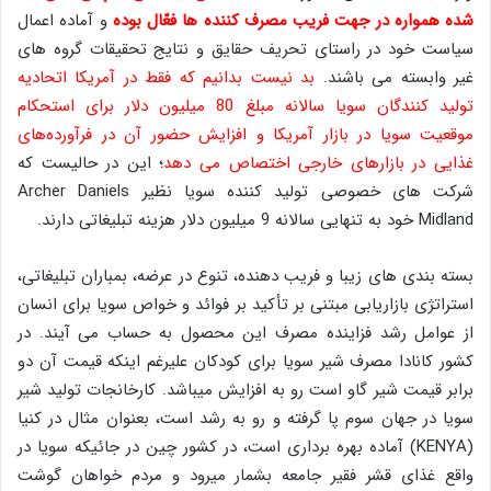
شده همواره در جهت فریب مصرف کننده ها فعّال بوده
و آماده اعمال
سیاست خود در راستای تحریف حقایق و نتایج تحقیقات گروه های
غیر وابسته می باشند.
بد نیست بدانیم که فقط در آمریکا اتحادیه
تولید کنندگان سویا سالانه مبلغ 80 میلیون دلار برای استحکام
موقعیت سویا در بازار آمریکا و افزایش حضور آن در فرآورده‌های
غذایی در بازارهای خارجی اختصاص می دهد
؛ این در حالیست که
شرکت های خصوصی تولید کننده سویا نظیر Archer Daniels
Midland خود به تنهایی سالانه 9 میلیون دلار هزینه تبلیغاتی دارند.
بسته بندی های زیبا و فریب دهنده، تنوع در عرضه، بمباران تبلیغاتی،
استراتژی بازاریابی مبتنی بر تأکید بر فوائد و خواص سویا برای انسان
از عوامل رشد فزاینده مصرف این محصول به حساب می آیند. در
کشور کانادا مصرف شیر سویا برای کودکان علیرغم اینکه قیمت آن دو
برابر قیمت شیر گاو است رو به افزایش میباشد. کارخانجات تولید شیر
سویا در جهان سوم پا گرفته و رو به رشد است، بعنوان مثال در کنیا
(KENYA) آماده بهره برداری است، در کشور چین در جائیکه سویا در
واقع غذای قشر فقیر جامعه بشمار میرود و مردم خواهان گوشت