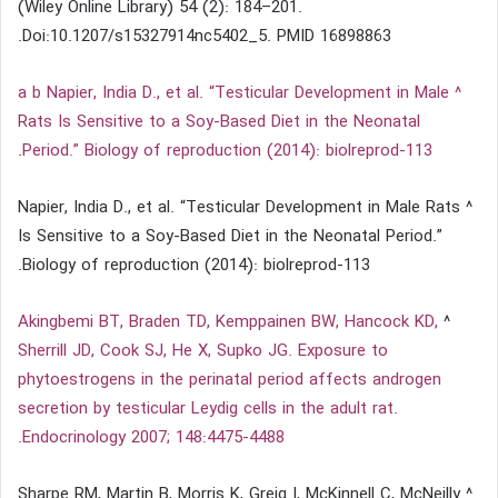
(Wiley Online Library) 54 (2): 184–201.
Doi:10.1207/s15327914nc5402_5. PMID 16898863.
^ a b Napier, India D., et al. “Testicular Development in Male
Rats Is Sensitive to a Soy-Based Diet in the Neonatal
.
Period.” Biology of reproduction (2014): biolreprod-113
^ Napier, India D., et al. “Testicular Development in Male Rats
Is Sensitive to a Soy-Based Diet in the Neonatal Period.”
Biology of reproduction (2014): biolreprod-113.
Akingbemi BT, Braden TD, Kemppainen BW, Hancock KD,
^
Sherrill JD, Cook SJ, He X, Supko JG. Exposure to
phytoestrogens in the perinatal period affects androgen
secretion by testicular Leydig cells in the adult rat.
Endocrinology 2007; 148:4475-4488.
^ Sharpe RM, Martin B, Morris K, Greig I, McKinnell C, McNeilly