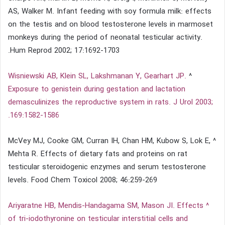
AS, Walker M. Infant feeding with soy formula milk: effects
on the testis and on blood testosterone levels in marmoset
monkeys during the period of neonatal testicular activity.
Hum Reprod 2002; 17:1692-1703.
Wisniewski AB, Klein SL, Lakshmanan Y, Gearhart JP.
^
Exposure to genistein during gestation and lactation
demasculinizes the reproductive system in rats. J Urol 2003;
169:1582-1586.
^ McVey MJ, Cooke GM, Curran IH, Chan HM, Kubow S, Lok E,
Mehta R. Effects of dietary fats and proteins on rat
testicular steroidogenic enzymes and serum testosterone
levels. Food Chem Toxicol 2008; 46:259-269
^ Ariyaratne HB, Mendis-Handagama SM, Mason JI. Effects
of tri-iodothyronine on testicular interstitial cells and