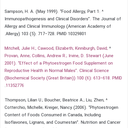
^ Sampson, H. A. (May 1999). “Food Allergy, Part 1:
Immunopathogenesis and Clinical Disorders”. The Journal of
Allergy and Clinical Immunology (American Academy of
Allergy) 103 (5): 717–728. PMID 10329801.
Mitchell, Julie H.; Cawood, Elizabeth; Kinniburgh, David;
^
Provan, Anne; Collins, Andrew R.; Irvine, D. Stewart (June
2001). “Effect of a Phytoestrogen Food Supplement on
Reproductive Health in Normal Males”. Clinical Science
(Biochemical Society (Great Britain)) 100 (6): 613–618. PMID
.
11352776
^ Thompson, Lilian U.; Boucher, Beatrice A.; Liu, Zhen;
Cotterchio, Michelle; Kreiger, Nancy (2006). “Phytoestrogen
Content of Foods Consumed in Canada, Including
Isoflavones, Lignans, and Coumestan”. Nutrition and Cancer