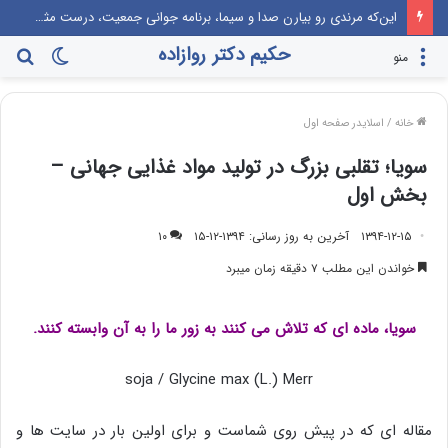
این‌که مرندی رو بیارن صدا‌ و سیما، برنامه جوانی جمعیت، درست مثل این می‌مونه که صدام رو دعوت کنن راهیان نور!
حکیم دکتر روازاده
تغییر
جس
منو
پوسته
برا
خانه
/
اسلایدر صفحه اول
سویا؛ تقلبی بزرگ در تولید مواد غذایی جهانی –
بخش اول
۱۳۹۴-۱۲-۱۵
آخرین به روز رسانی: ۱۳۹۴-۱۲-۱۵
۱۰
خواندن این مطلب ۷ دقیقه زمان میبرد
سویا، ماده ای که تلاش می کنند به زور ما را به آن وابسته کنند.
soja / Glycine max (L.) Merr
مقاله ای که در پیش روی شماست و برای اولین بار در سایت ها و