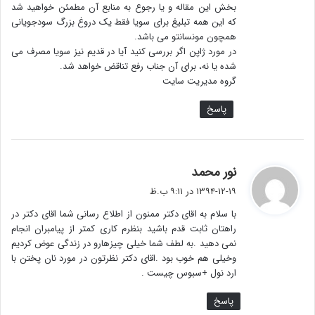
بخش این مقاله و یا رجوع به منابع آن مطمئن خواهید شد
که این همه تبلیغ برای سویا فقط یک دروغ بزرگ سودجویانی
همچون مونسانتو می باشد.
در مورد ژاپن اگر بررسی کنید آیا در قدیم نیز سویا مصرف می
شده یا نه، برای آن جناب رفع تناقض خواهد شد.
گروه مدیریت سایت
پاسخ
گ
نور محمد
ف
۱۳۹۴-۱۲-۱۹ در ۹:۱۱ ب.ظ
ت
با سلام به اقای دکتر ممنون از اطلاع رسانی شما اقای دکتر در
:
راهتان ثابت قدم باشید بنظرم کاری کمتر از پیامبران انجام
نمی دهید .به لطف شما خیلی چیزهارو در زندگی عوض کردیم
وخیلی هم خوب بود .اقای دکتر نظرتون در مورد نان پختن با
ارد نول +سبوس چیست .
پاسخ