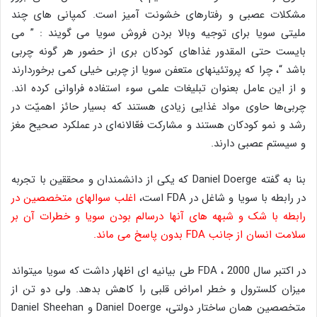
مشکلات عصبی و رفتارهای خشونت آمیز است. کمپانی های چند
ملیتی سویا برای توجیه وبالا بردن فروش سویا می گویند : ” می
بایست حتی المقدور غذاهای کودکان بری از حضور هر گونه چربی
باشد “، چرا که پروتئینهای متعفن سویا از چربی خیلی کمی برخوردارند
و از این عامل بعنوان تبلیغات علمی سوء استفاده فراوانی کرده اند.
چربی‌ها حاوی مواد غذایی زیادی هستند که بسیار حائز اهمیّت در
رشد و نمو کودکان هستند و مشارکت فعّالانه‌ای در عملکرد صحیح مغز
و سیستم عصبی دارند.
بنا به گفته Daniel Doerge که یکی از دانشمندان و محققین با تجربه
در رابطه با سویا و شاغل در FDA است،
اغلب سوالهای متخصصین در
رابطه با شک و شبهه های آنها درسالم بودن سویا و خطرات آن بر
سلامت انسان از جانب FDA بدون پاسخ می ماند.
در اکتبر سال 2000 ، FDA طی بیانیه ای اظهار داشت که سویا میتواند
میزان کلسترول و خطر امراض قلبی را کاهش بدهد. ولی دو تن از
متخصصین همان ساختار دولتی، Daniel Doerge و Daniel Sheehan