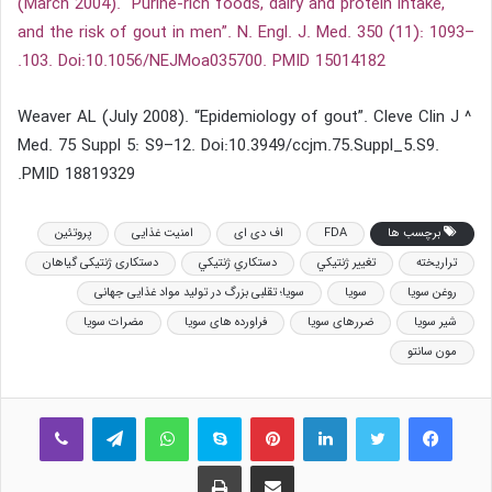
(March 2004). “Purine-rich foods, dairy and protein intake,
and the risk of gout in men”. N. Engl. J. Med. 350 (11): 1093–
103. Doi:10.1056/NEJMoa035700. PMID 15014182.
^ Weaver AL (July 2008). “Epidemiology of gout”. Cleve Clin J
Med. 75 Suppl 5: S9–12. Doi:10.3949/ccjm.75.Suppl_5.S9.
PMID 18819329.
برچسب ها
FDA
اف دی ای
امنیت غذایی
پروتئین
تراریخته
تغییر ژنتيكي
دستكاري ژنتيكي
دستکاری ژنتیکی گیاهان
روغن سویا
سویا
سویا؛ تقلبی بزرگ در تولید مواد غذایی جهانی
شیر سویا
ضررهای سویا
فراورده های سویا
مضرات سویا
مون سانتو
فیس بوک
توییتر
لینکدین
‫پین‌ترست
اسکایپ
واتس آپ
تلگرام
وایبر
اشتراک گذاری از طریق ایمیل
چاپ