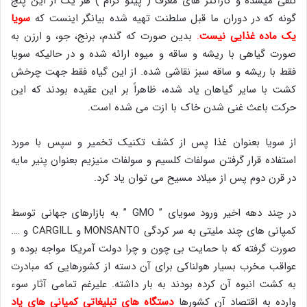
تلقی میشده و کاراکتر های معرّف ( پیتّو گرام ) هر یک از این پنج
گونه که در دوران ما قبل سلطنت تهیه شده بیانگر اینست که
سویا
یک ماده غذایی نیست
.
بدین صورت که گندم، برنج، جو، و ارزن به
صورت گیاهی با ریشه و ساقه و میوه ارائه شده و در حالیکه سویا
فقط با ریشه و ساقه سبز نقاشی شده. از این گیاه فقط جهت چرخش
کشت با سایر گیاهان یاد شده، ظاهراً بر این عقیده بودند که این
حرکت باعث غنی شدن خاک با ازت می شده است.
از سویا بعنوان غذا پس از کشف تکنیک تخمیر و سپس با مورد
استفاده قرار گرفتن سولفات کلسیم و سولفات منیزیم بعنوان پنیر مایه
در قرن دوم پس از میلاد مسیح می توان یاد کرد.
در چند دهه اخیر ورود سویای ” GMO ” به بازارهای جهانی توسط
کمپانی های چند ملیتی به سر کردگی MONSANTO و CARGILL و ….
صورت گرفته که با حمایت بی چون و چرا دولت آمریکا مواجه بوده و
عواقب مخرب بسیار هولناکی برای آن دسته از کشورهایی که مبادرت
به کشت انبوه آن کرده بودند به بار داشته. علیرغم تمامی آثار سوء
وارده به اقتصاد آن کشورها
دستگاه های تبلیغاتی کمپانی های یاد