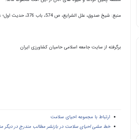
منبع: شیخ صدوق، علل الشرایع، ص 574، باب 376، حدیث اول؛ علامه مجلسی، بحار الانوار، ج 100، ص 63.
برگرفته از سایت جامعه اسلامی حامیان کشاورزی ایران
ارتباط با مجموعه احیای سلامت
خط مشی احیای سلامت در بازنشر مطالب مندرج در دیگر من