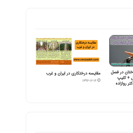
علیهم السلام مبارک باد
اربعین حسینی تسلیت باد
بیانیه جامعه اسلامی حامیان کشاورزی ایران
به مناسبت یوم الله پیروزی انقلاب
اسلامی(1404)
ختان در فصل
🏴 شهادت امام کاظم علیه السلام تسلیت باد
مقایسه درختکاری در ایران و غرب
 + کلیپ
🏴
۱۳۹۶-۱۲-۱۶
ر روازاده
سالروز وفات حضرت زینب سلام الله علیها
تسلیت باد
شهادت امام هادی علیه السلام تسلیت باد