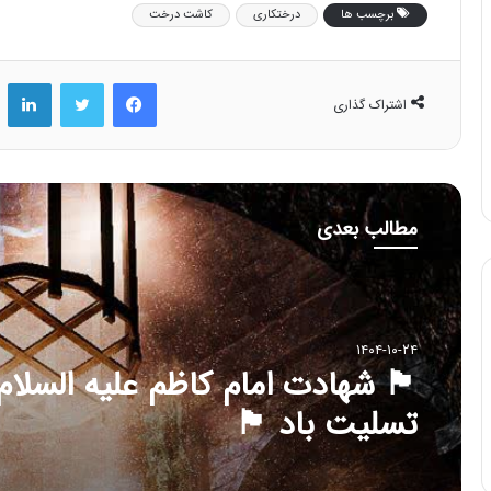
برچسب ها
درختکاری
کاشت درخت
فیس بوک
توییتر
لینکد
اشتراک گذاری
مطالب بعدی
۱۴۰۴-۱۰-۲۴
🏴 شهادت امام کاظم علیه السلام
تسلیت باد 🏴