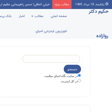
خیلی اتفاقی! مسیر راهپیمایی عظیم ار
یکشنبه, 18 مرداد 1405
مطالب ویژه
حکیم دکتر
صفحه اصلی
مطالب
اخبار
بانک پر
تلویزیون اینترنتی احیای
روازاده
در سايت نگاه احياي سلامت
در كل اينترنت