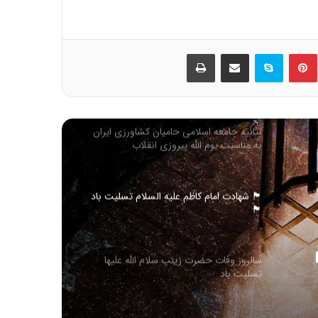
حلول ماه ربیع الاول، ماه شادمانی اهل بیت
علیهم السلام مبارک باد
ین
‫پین‌ترست
اسکایپ
اشتراک گذاری از طریق ایمیل
چاپ
اربعین حسینی تسلیت باد
بیانیه جامعه اسلامی حامیان کشاورزی ایران
به مناسبت یوم الله پیروزی انقلاب
اسلامی(1404)
🏴 شهادت امام کاظم علیه السلام تسلیت باد
🏴
سالروز وفات حضرت زینب سلام الله علیها
تسلیت باد