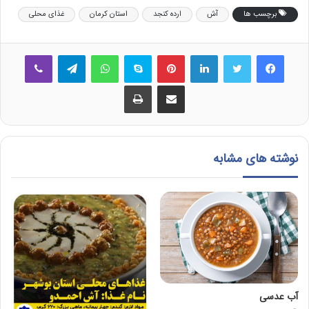
برچسب ها
آش
ارده کنجد
استان کرمان
غذای محلی
فیس بوک
توییتر
لینکدین
‫پین‌ترست
اسکایپ
واتس آپ
تلگرام
وایبر
اشتراک گذاری از طریق ایمیل
چاپ
نوشته های مشابه
آب عدسی