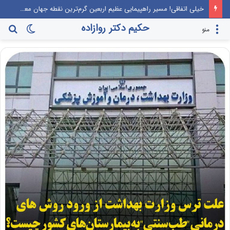
خیلی اتفاقی! مسیر راهپیمایی عظیم اربعین گرم‌ترین نقطه جهان معرفی می‌شود!
حکیم دکتر روازاده
تغییر
جس
منو
پوسته
برا