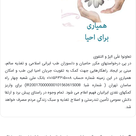
تعاونوا عَلَی البِرِّ و التقوی
در پی درخواستهای مکرر حامیان و دلسوزان طب ایرانی اسلامی و تغذیه سالم،
مبنی بر ایجاد راهکارهایی جهت کمک به تقویت جریان احیا این طب و امکان
همیاری در این زمینه شماره حساب ۰۱۰۱۵۶۳۶۱۵۰۰۸ بانک ملی شعبه چهار راه
ساسان تهران ( شماره شبا: IR200170000000101563615008) برای واریز
کمکهای نقدی ایرانیان فهیم اعلام می شود. تمام وجوه در راستای پیش برد و ارتقا
دانش عمومی تأمین تندرستی و اصلاح تغذیه و سبک زندگی مردم مصرف خواهد
شد.