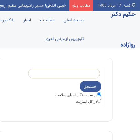
این‌که مرندی رو بیارن صدا‌ و سیما، برن
شنبه, 17 مرداد 1405
مطالب ویژه
حکیم دکتر
صفحه اصلی
مطالب
اخبار
بانک پر
تلویزیون اینترنتی احیای
روازاده
در سايت نگاه احياي سلامت
در كل اينترنت