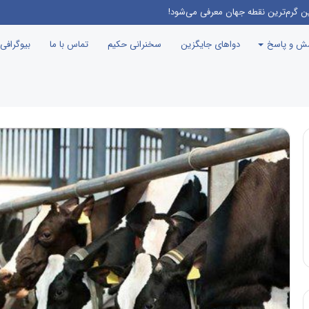
امه جوانی جمعیت، درست مثل این می‌مونه که صدام رو دعوت کنن راهیان نور!
سش و پاسخ
دواهای جایگزین
سخنرانی حکیم
تماس با ما
بیوگرافی