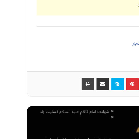
یران
شهادت حضرت فاطمه زهرا سلام الله علیها
تسلیت باد
حلول ماه ربیع الاول، ماه شادمانی اهل بیت
علیهم السلام مبارک باد
ابع
اربعین حسینی تسلیت باد
ین
‫پین‌ترست
اسکایپ
اشتراک گذاری از طریق ایمیل
چاپ
بیانیه جامعه اسلامی حامیان کشاورزی ایران
به مناسبت یوم الله پیروزی انقلاب
اسلامی(1404)
🏴 شهادت امام کاظم علیه السلام تسلیت باد
🏴