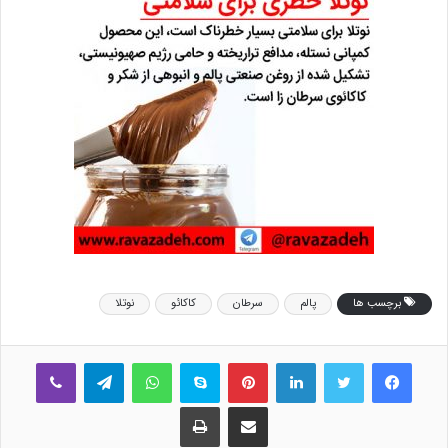
برچسب ها
پالم
سرطان
کاکائو
نوتلا
فیس بوک
توییتر
لینکدین
‫پین‌ترست
اسکایپ
واتس آپ
تلگرام
وایبر
اشتراک گذاری از طریق ایمیل
چاپ