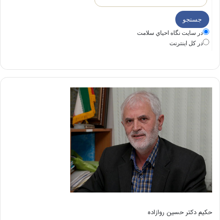
در سايت نگاه احياي سلامت
در كل اينترنت
حکیم دکتر حسین روازاده