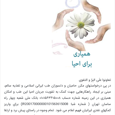
تعاونوا عَلَی البِرِّ و التقوی
در پی درخواستهای مکرر حامیان و دلسوزان طب ایرانی اسلامی و تغذیه سالم،
مبنی بر ایجاد راهکارهایی جهت کمک به تقویت جریان احیا این طب و امکان
همیاری در این زمینه شماره حساب ۰۱۰۱۵۶۳۶۱۵۰۰۸ بانک ملی شعبه چهار راه
ساسان تهران ( شماره شبا: IR200170000000101563615008) برای واریز
کمکهای نقدی ایرانیان فهیم اعلام می شود. تمام وجوه در راستای پیش برد و ارتقا