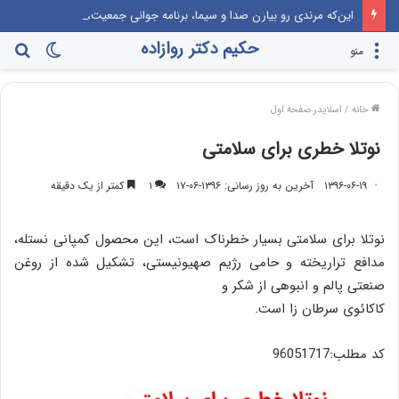
این‌که مرندی رو بیارن صدا‌ و سیما، برنامه جوانی جمعیت، درست مثل این می‌مونه که صدام رو دعوت کنن راهیان نور!
حکیم دکتر روازاده
تغییر
جس
منو
پوسته
برا
خانه
/
اسلایدر صفحه اول
نوتلا خطری برای سلامتی
۱۳۹۶-۰۶-۱۹
آخرین به روز رسانی: ۱۳۹۶-۰۶-۱۷
۱
کمتر از یک دقیقه
نوتلا برای سلامتی بسیار خطرناک است، این محصول کمپانی نستله،
مدافع تراریخته و حامی رژیم صهیونیستی، تشکیل شده از روغن
صنعتی پالم و انبوهی از شکر و
کاکائوی سرطان زا است.
کد مطلب:96051717