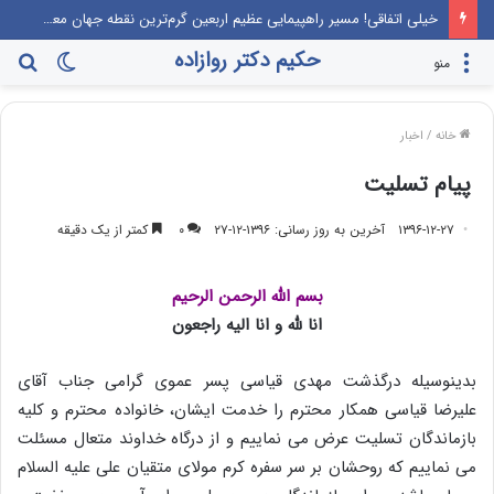
خیلی اتفاقی! مسیر راهپیمایی عظیم اربعین گرم‌ترین نقطه جهان معرفی می‌شود!
حکیم دکتر روازاده
تغییر
جس
منو
پوسته
برا
خانه
/
اخبار
پیام تسلیت
۱۳۹۶-۱۲-۲۷
آخرین به روز رسانی: ۱۳۹۶-۱۲-۲۷
۰
کمتر از یک دقیقه
بسم الله الرحمن الرحیم
انا لله و انا الیه راجعون
بدینوسیله درگذشت مهدی قیاسی پسر عموی گرامی جناب آقای
علیرضا قیاسی همکار محترم را خدمت ایشان، خانواده محترم و کلیه
بازماندگان تسلیت عرض می نماییم و از درگاه خداوند متعال مسئلت
می نماییم که روحشان بر سر سفره کرم مولای متقیان علی علیه السلام