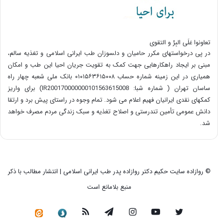
تعاونوا عَلَی البِرِّ و التقوی
در پی درخواستهای مکرر حامیان و دلسوزان طب ایرانی اسلامی و تغذیه سالم،
مبنی بر ایجاد راهکارهایی جهت کمک به تقویت جریان احیا این طب و امکان
همیاری در این زمینه شماره حساب ۰۱۰۱۵۶۳۶۱۵۰۰۸ بانک ملی شعبه چهار راه
ساسان تهران ( شماره شبا: IR200170000000101563615008) برای واریز
کمکهای نقدی ایرانیان فهیم اعلام می شود. تمام وجوه در راستای پیش برد و ارتقا
دانش عمومی تأمین تندرستی و اصلاح تغذیه و سبک زندگی مردم مصرف خواهد
شد.
© روازاده سایت حکیم دکتر روازاده پدر طب ایرانی اسلامی | انتشار مطالب با ذکر
منبع بلامانع است
توییتر
یوتیوب
اینستاگرام
تلگرام
خوراک
سروش
کانال