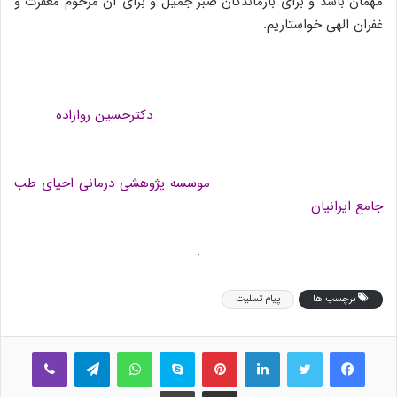
مهمان باشد و برای بازماندگان صبر جمیل و برای آن مرحوم مغفرت و
غفران الهی خواستاریم.
دکترحسین روازاده
موسسه پژوهشی درمانی احیای طب
جامع ایرانیان
.
برچسب ها
پیام تسلیت
فیس بوک
توییتر
لینکدین
‫پین‌ترست
اسکایپ
واتس آپ
تلگرام
وایبر
اشتراک گذاری از طریق ایمیل
چاپ