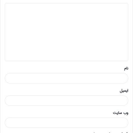
د
ی
د
گ
ا
ه
*
نام
ایمیل
وب‌ سایت