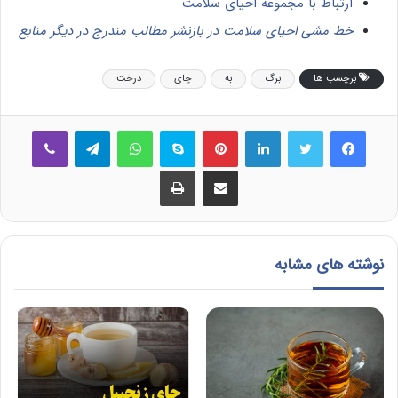
ارتباط با مجموعه احیای سلامت
خط مشی احیای سلامت در بازنشر مطالب مندرج در دیگر منابع
برچسب ها
برگ
به
چای
درخت
فیس بوک
توییتر
لینکدین
‫پین‌ترست
اسکایپ
واتس آپ
تلگرام
وایبر
اشتراک گذاری از طریق ایمیل
چاپ
نوشته های مشابه