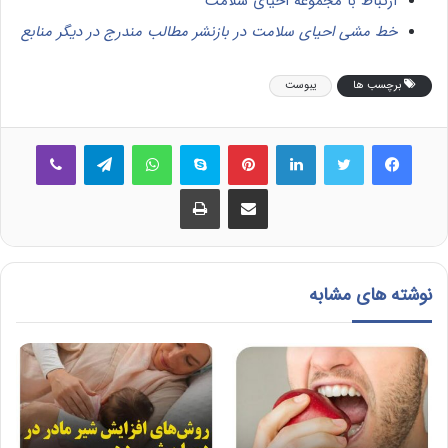
ارتباط با مجموعه احیای سلامت
خط مشی احیای سلامت در بازنشر مطالب مندرج در دیگر منابع
برچسب ها
یبوست
فیس بوک
توییتر
لینکدین
‫پین‌ترست
اسکایپ
واتس آپ
تلگرام
وایبر
اشتراک گذاری از طریق ایمیل
چاپ
نوشته های مشابه