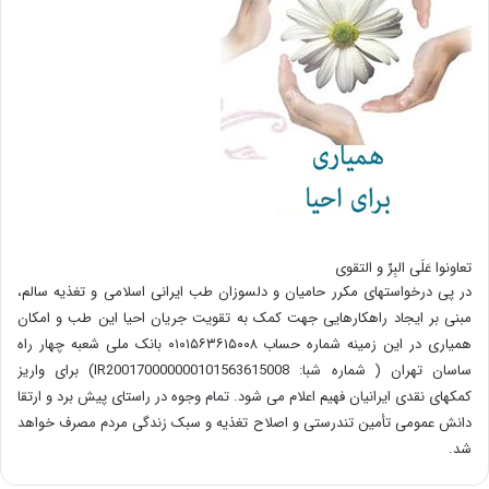
تعاونوا عَلَی البِرِّ و التقوی
در پی درخواستهای مکرر حامیان و دلسوزان طب ایرانی اسلامی و تغذیه سالم،
مبنی بر ایجاد راهکارهایی جهت کمک به تقویت جریان احیا این طب و امکان
همیاری در این زمینه شماره حساب ۰۱۰۱۵۶۳۶۱۵۰۰۸ بانک ملی شعبه چهار راه
ساسان تهران ( شماره شبا: IR200170000000101563615008) برای واریز
کمکهای نقدی ایرانیان فهیم اعلام می شود. تمام وجوه در راستای پیش برد و ارتقا
دانش عمومی تأمین تندرستی و اصلاح تغذیه و سبک زندگی مردم مصرف خواهد
شد.