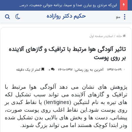
این‌که مرندی رو بیارن صدا‌ و سیما، برنامه جوانی جمعیت، درست مثل این می‌مونه که صدام رو دعوت کنن راهیان نور!
حکیم دکتر روازاده
تغییر
جس
منو
پوسته
برا
خانه
/
اسلایدر صفحه اول
تاثیر آلودگی هوا مرتبط با ترافیک و گازهای آلاینده
بر روی پوست
۱۳۹۷-۱۰-۲۹
آخرین به روز رسانی: ۱۳۹۷-۱۰-۲۶
۰
کمتر از یک دقیقه
پژوهش های نشان می دهد آلودگی هوا مرتبط با
ترافیک و گازهای آلاینده می تواند سبب تشکیل لکه
Ientigines
های تیره به نام لنتیگین (
) یا نقاط کبدی بر
روی پوست شود.این نقاط اغلب روی پوست صورت،
پیشانی، دست ها و بخش های بالایی بدن تشکیل شده
ودر ابتدا کوچک هستند اما می تواند بزرگ شوند.