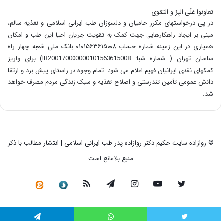
تعاونوا عَلَی البِرِّ و التقوی
در پی درخواستهای مکرر حامیان و دلسوزان طب ایرانی اسلامی و تغذیه سالم،
مبنی بر ایجاد راهکارهایی جهت کمک به تقویت جریان احیا این طب و امکان
همیاری در این زمینه شماره حساب ۰۱۰۱۵۶۳۶۱۵۰۰۸ بانک ملی شعبه چهار راه
ساسان تهران ( شماره شبا: IR200170000000101563615008) برای واریز
کمکهای نقدی ایرانیان فهیم اعلام می شود. تمام وجوه در راستای پیش برد و ارتقا
دانش عمومی تأمین تندرستی و اصلاح تغذیه و سبک زندگی مردم مصرف خواهد
شد.
© روازاده سایت حکیم دکتر روازاده پدر طب ایرانی اسلامی | انتشار مطالب با ذکر
منبع بلامانع است
توییتر
یوتیوب
اینستاگرام
تلگرام
خوراک
سروش
کانال
رسمی