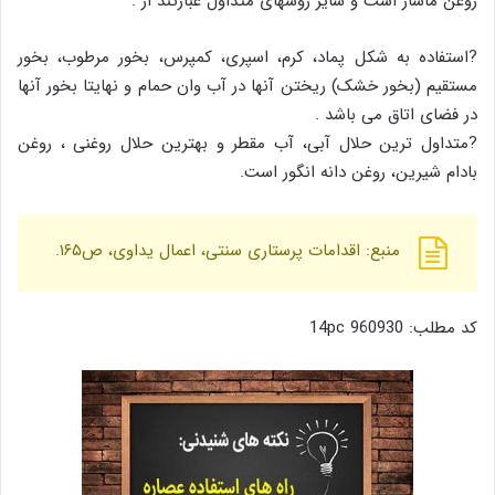
روغن ماساژ است و سایر روشهای متداول عبارتند از :
?استفاده به شکل پماد، کرم، اسپری، کمپرس، بخور مرطوب، بخور
مستقیم (بخور خشک) ریختن آنها در آب وان حمام و نهایتا بخور آنها
در فضای اتاق می باشد .
?متداول ترین حلال آبی، آب مقطر و بهترین حلال روغنی ، روغن
بادام شیرین، روغن دانه انگور است.
منبع: اقدامات پرستاری سنتی، اعمال یداوی، ص۱۶۵.
کد مطلب: 960930 14pc