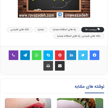
برچسب ها
راه های استفاده عصاره
عصاره
نکته های شنیدنی
نکته های شنیدنی: راه های استفاده عصاره
فیس بوک
توییتر
لینکدین
‫پین‌ترست
اسکایپ
واتس آپ
تلگرام
وایبر
اشتراک گذاری از طریق ایمیل
چاپ
نوشته های مشابه