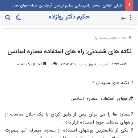
خیلی اتفاقی! مسیر راهپیمایی عظیم اربعین گرم‌ترین نقطه جهان معرفی می‌شود!
حکیم دکتر روازاده
تغییر
جس
منو
پوسته
برا
خانه
/
اسلایدر صفحه اول
نکته های شنیدنی: راه های استفاده عصاره اسانس
۱۳۹۷-۰۱-۱۶
آخرین به روز رسانی: ۱۳۹۶-۱۲-۲۳
۰
کمتر از یک دقیقه
? نکته های شنیدنی ?
#راههای_استفاده_عصاره_اسانس
?عصاره ها را می توان پس از رقیق کردن با یک حلال مناسب از
راههای مختلف مورد استفاده قرار داد .
? یکی از شایعترین روشهای استفاده از عصاره، مصرف آنها بصورت