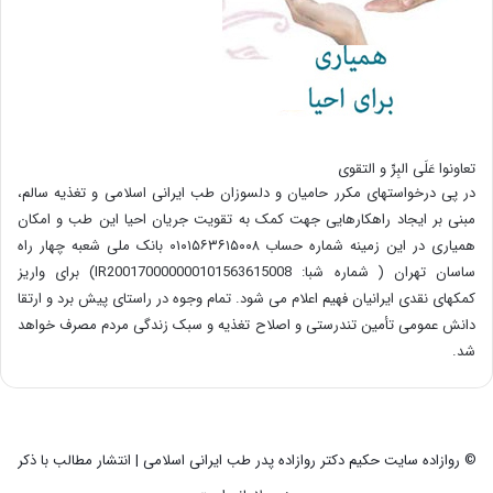
تعاونوا عَلَی البِرِّ و التقوی
در پی درخواستهای مکرر حامیان و دلسوزان طب ایرانی اسلامی و تغذیه سالم،
مبنی بر ایجاد راهکارهایی جهت کمک به تقویت جریان احیا این طب و امکان
همیاری در این زمینه شماره حساب ۰۱۰۱۵۶۳۶۱۵۰۰۸ بانک ملی شعبه چهار راه
ساسان تهران ( شماره شبا: IR200170000000101563615008) برای واریز
کمکهای نقدی ایرانیان فهیم اعلام می شود. تمام وجوه در راستای پیش برد و ارتقا
دانش عمومی تأمین تندرستی و اصلاح تغذیه و سبک زندگی مردم مصرف خواهد
شد.
© روازاده سایت حکیم دکتر روازاده پدر طب ایرانی اسلامی | انتشار مطالب با ذکر