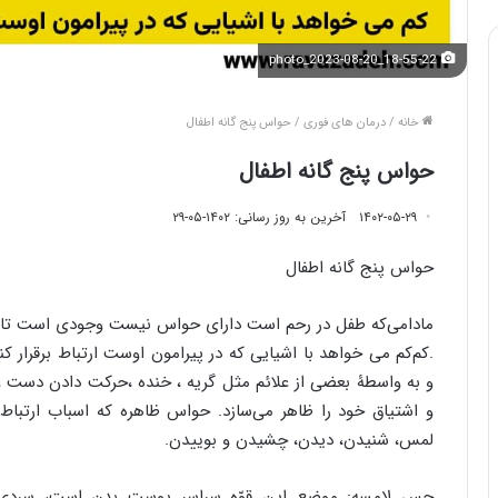
photo_2023-08-20_18-55-22
خانه
/
درمان های فوری
/
حواس پنج گانه اطفال
حواس پنج گانه اطفال
۱۴۰۲-۰۵-۲۹
آخرین به روز رسانی: ۱۴۰۲-۰۵-۲۹
حواس پنج گانه اطفال
مادامی‌که طفل در رحم است دارای حواس نیست وجودی است تابع و
.کم‌کم می خواهد با اشیایی که در پیرامون اوست ارتباط برقرار کند
و به واسطۀ بعضی از علائم مثل گریه ، خنده ،حرکت دادن دست و پا
و اشتیاق خود را ظاهر می‌سازد. حواس ظاهره که اسباب ارتب
لمس، شنیدن، دیدن، چشیدن و بوییدن.
حس لامسه: موضع این قوّه سراسر پوست بدن است، سردی، گ