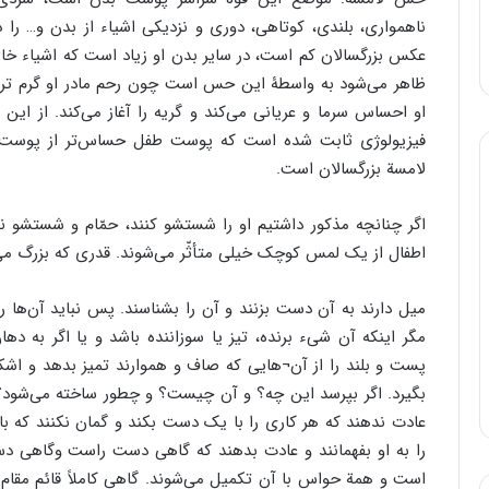
ناهمواری، بلندی، کوتاهی، دوری و نزدیکی اشیاء از بدن و… را
عکس بزرگسالان کم است، در سایر بدن او زیاد است که اشیاء خا
ظاهر می‌شود به واسطۀ این حس است چون رحم مادر او گرم تر ا
او احساس سرما و عریانی می‌کند و گریه را آغاز می‌کند. از ا
فیزیولوژی ثابت شده است که پوست طفل حساس‌تر از پوست ج
لامسة بزرگسالان است.
اگر چنانچه مذکور داشتیم او را شستشو کنند، حمّام و شستشو نی
اطفال از یک لمس کوچک خیلی متأثّر می‌شوند. قدری که بزرگ می‌
میل دارند به آن دست بزنند و آن را بشناسند. پس نباید آن‌ها ر
مگر اینکه آن شیء برنده، تیز یا سوزاننده باشد و یا اگر به دها
پست و بلند را از آن¬هایی که صاف و هموارند تمیز بدهد و اشکا
بگیرد. اگر بپرسد این چه؟ و آن چیست؟ و چطور ساخته می‌شود؟
عادت ندهند که هر کاری را با یک دست بکند و گمان نکنند که 
را به او بفهمانند و عادت بدهند که گاهی دست راست وگاهی 
است و همة حواس با آن تکمیل می‌شوند. گاهی کاملاً قائم مقام 