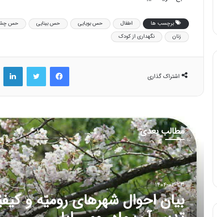
برچسب ها
اطفال
حس بویایی
حس بینایی
حس چشا
زنان
نگهداری از کودک
فیس بوک
توییتر
لینکد
اشتراک گذاری
مطالب بعدی
۱۴۰۳-۱۲-۲۵
مقاله شماره سی و هفتم: با افزا