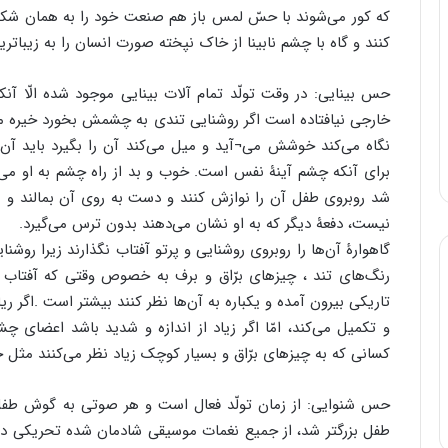
که کور می‌شوند با حسّ لمس باز هم صنعت خود را به همان شکل
کنند و گاه با چشم نابینا از خاک نپخته صورت انسان را به زیباتری
حس بینایی: در وقت تولّد تمام آلات بینایی موجود شده الّا 
خارجی نیافتاده است اگر روشنایی تندی به چشمش بخورد خیره می‌
نگاه می‌کند خوشش می¬آید و میل می‌کند آن را بگیرد باید آن
برای آنکه چشم آینۀ نفس است. خوب و بد از راه چشم به او می‌‌ر
شد روبروی طفل آن را نوازش کنند و دست به روی آن بمالند و مه
نیست، دفعۀ دیگر که به او نشان می‌دهند بدون ترس می‌گیرد.
گاهوارۀ آن‌ها را روبروی روشنایی و پرتو آفتاب نگذارند زیرا روشن
رنگ‌های تند ، چیزهای برّاق و برف به خصوص وقتی که آفتاب به
تاریکی بیرون آمده و یکباره به آن‌ها نظر کنند بیشتر است .اگر ر
و تکمیل می‌کند، امّا اگر زیاد از اندازه و شدید باشد اعضای 
کسانی که به چیزهای برّاق و بسیار کوچک زیاد نظر می‌کنند مث
حس شنوایی: از زمان تولّد فعال است و هر صوتی به گوش طفل می
طفل بزرگتر شد، از جمیع نغمات موسیقی شادمان شده تحریکی در قو