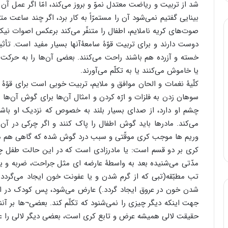
شد از تربیت و ریاضت معتدل نموّ و بروز می‌کند، امّا اگر عمل آ
بینایی گفتیم نمی‌شود آن را مستمرّاً به کار برد، اگر چند ساعت
صوت‌های کریه ناملایم، اطفال را متنفّر می‌کند برعکس اصوات نیک
دوست دارند و برای تربیت قوّۀ سامعۀآنها بسیار مفید است. تأث
خسته و آزرده هم باشند راحت می‌کنند. بعضی آن‌ها را به حرکت 
یا خاموش می‌کنند یا به تکلّم می‌آورند.
کلّیۀ نغمات و الحان موافق و ملایم، تربیت خوبی است برای قوّۀ 
سوهان زدن به فلزات و ارّه کردن و امثال آن‌ها برای گوش آن‌ها هم
چشم او دارد، از صدای بسیار بلند به خصوص که نزدیک او باشد 
می‌کند. مادرها باید گوش اطفال را پاک کنند و اگر چرکی در آ
وریم ها موجب کری موقّتی و سبب درد گوش شده که گاهی هم من
کری بر دو قسم است: یا مادرزادی است که در این حالت طفل چیز
مدّتی می‌شنیده بعد به واسطۀ عارضه ای مثل جراحت، ضربه و ی
تب مطبّقه(تبی که از گرم شدن و یا عفونت خون ایجاد می‌گردد.
شدن خون در عروق ایجاد گردد.) عارض می‌شود، پس کودک در این
جهت اینکه دیگر چیزی را نمی‌شنود که تکلّم کند. بعضی¬ها بر آنن
حقیقت لالی همیشه عرض و تابع کری است، بعضی دیگر لالی را ع