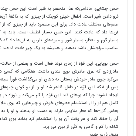
حس چشایی: مادامی‌که غذا منحصر به شیر است این حس چندان تأ
فرو دادن شیر است. اطفالِ خیلی کوچک از چیزی که به ذائقۀ آن‌ها 
طعم‌‌های مختلف عادت داد. برای این مقصود باید از چیزی که از آن
آن‌ها داد که عادت کنند. این حس بسیار لطیف است. باید به کما
بسیار گرم و معطّر، بسیار شور و میوه‌‌های نارس به آن‌ها داد که 
مناسب مزاجشان باشد بدهند و همیشه به یک چیز عادت ندهند که 
حس بویایی: این قوّه از زمان تولد فعال است و بعضی از حالت¬ه
مادرزادی که عرق مادرش بوی تندی داشت هنگامی که کسی دیگ
می‌کرد چون مادر خودش پستان به دهان او می‌گذاشت فوراً سینه 
پس از آنکه این قوّه در طفل ظاهر شد او را از بو کردن چیزهای ت
ایجاد نشود؛ چرا که بوهای تند این قوّه را کم می‌کند و نوزاد د
کامل هم او را از استشمام عطرهای خوش و چیزهایی که بوی ملایم
بعضی گل¬ها که عطر ملایمی ‌دارند به دست او بدهند و او را به
آن را حفظ کند و هر وقت آن بو را استشمام کرد بداند بوی کدام
شامّه را کم و گاهی به کلّی از بین می برد.
منبع: ذریه طیبه