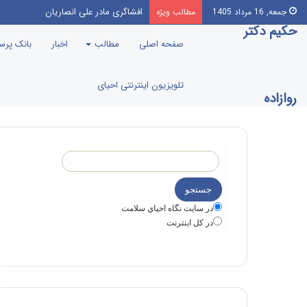
خیلی اتفاقی! مسیر راهپیمایی عظیم اربع
جمعه, 16 مرداد 1405
مطالب ویژه
حکیم دکتر
صفحه اصلی
مطالب
اخبار
بانک پر
تلویزیون اینترنتی احیای
روازاده
در سايت نگاه احياي سلامت
در كل اينترنت