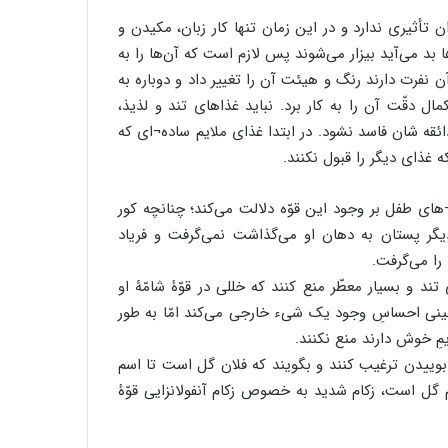
ثیری ندارد و در این زمان تنها کار زبان، مکیدن و
بد می‌آید بیزار می‌شوند پس لازم است که آن‌ها را به
 نفرت دارند رنگ و هیئت آن را تغییر داد و دوباره به
ل دقّت آن را به کار برد. نباید غذاهای تند و لذیذ،
ذائقه شان فاسد نشود. در ابتدا غذای ملایم ساده¬ای که
غذای دیگر را قبول نکنند.
ای طفل بر وجود این قوّه دلالت می‌کند؛ چنانچه کور
ر پستان به دهان او می‌گذاشت نمی‌گرفت و فریاد
را می‌گرفت.
آیا واقعا درمان در طب قدیم دیر اثر میکنه؟!!
ند و بسیار معطّر منع کنند که خللی در قوّۀ شامّۀ او
ر بینی احساسِ وجود یک شیء خارجی می‌کند امّا به طور
ِ خوش دارند منع نکنند.
داروی تقویت عصب
 بوییدن ترغیب کنند و بگویند که فلان گل است تا اسم
 گل است، زکام شدید به خصوص زکام آنفولانزایی قوّۀ
مقاله شماره سی وسوم: سم دیازینون می تواند
سوخت و ساز عادی و معمولی کبد سالم را