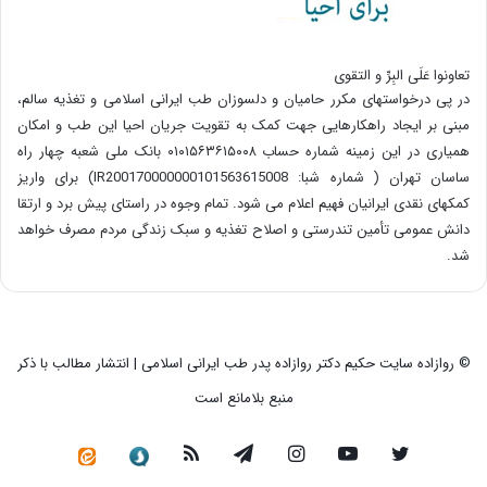
تعاونوا عَلَی البِرِّ و التقوی
در پی درخواستهای مکرر حامیان و دلسوزان طب ایرانی اسلامی و تغذیه سالم،
مبنی بر ایجاد راهکارهایی جهت کمک به تقویت جریان احیا این طب و امکان
همیاری در این زمینه شماره حساب ۰۱۰۱۵۶۳۶۱۵۰۰۸ بانک ملی شعبه چهار راه
ساسان تهران ( شماره شبا: IR200170000000101563615008) برای واریز
کمکهای نقدی ایرانیان فهیم اعلام می شود. تمام وجوه در راستای پیش برد و ارتقا
دانش عمومی تأمین تندرستی و اصلاح تغذیه و سبک زندگی مردم مصرف خواهد
شد.
© روازاده سایت حکیم دکتر روازاده پدر طب ایرانی اسلامی | انتشار مطالب با ذکر
منبع بلامانع است
توییتر
یوتیوب
اینستاگرام
تلگرام
خوراک
سروش
کانال