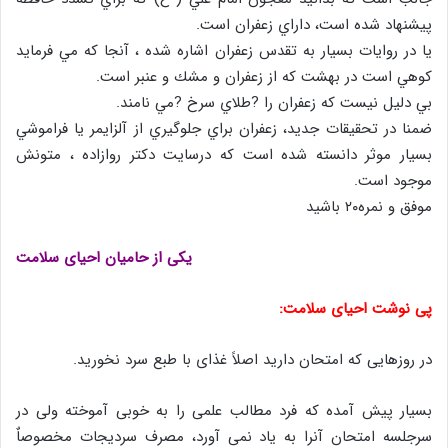
پيشنهاد شده است، داراي زعفران است.
يا در روايات بسيار به تقدس زعفران اشاره شده ، آنجا كه مي فرمايد
كوهي است در بهشت كه از زعفران و مشك و عنبر است.
بي دليل نيست كه زعفران را ?طلاي سرخ ?مي نامند.
ضمنا در تحقيقات جديد، زعفران براي جلوگيري از آلزايمر يا فراموشي
بسيار موثر دانسته شده است كه درسايت دكتر روازاده ، متونش
موجود است.
موفق و نمره٢٠ باشيد
یکی از حامیان احیای سلامت
پی نوشت احیای سلامت:
در روزهایی که امتحان دارید اصلاً غذای با طبع سرد نخورید.
بسیار پیش آمده که فرد مطالب علمی را به خوبی آموخته ولی در
سرجلسه امتحان آنرا به یاد نمی آورد، مصرف سردیجات مخصوصاٌ