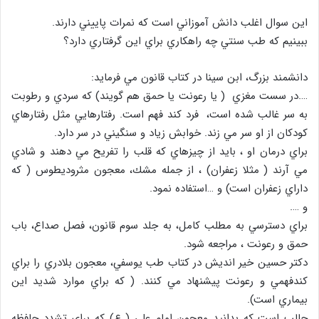
اين سوال اغلب دانش آموزاني است كه نمرات پاييني دارند.
ببينيم كه طب سنتي چه راهكاري براي اين گرفتاري دارد؟
دانشمند بزرگ، ابن سينا در كتاب قانون مي فرمايد:
….در سست مغزي ( يا رعونت يا حمق هم گويند) كه سردي و رطوبت
به سر غالب شده است، فرد كند فهم است. رفتارهايي مثل رفتارهاي
كودكان از او سر مي زند. خوابش زياد و سنگيني در سر دارد.
براي درمان او ، بايد از چيزهاي كه قلب را تفريح مي دهند و شادي
مي آرند ( مثلا زعفران) ، از جمله مشك، معجون مثروديطوس ( كه
داراي زعفران است) و …استفاده نمود.
و ….
براي دسترسي به مطلب كامل، به جلد سوم قانون، فصل صداع، باب
حمق و رعونت ، مراجعه شود.
دكتر حسين خير انديش در كتاب طب يوسفي، معجون بلادري را براي
كندفهمي و رعونت پيشنهاد مي كنند. ( كه براي موارد شديد اين
بيماري است).
جالب است كه بدانيد معجون امام علي ( ع) كه براي تشدد حافظه