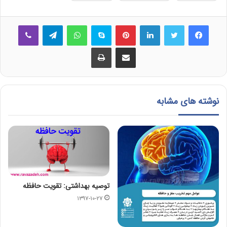
فیس بوک
توییتر
لینکدین
‫پین‌ترست
اسکایپ
واتس آپ
تلگرام
وایبر
اشتراک گذاری از طریق ایمیل
چاپ
نوشته های مشابه
توصیه بهداشتی: تقویت حافظه
۱۳۹۷-۱۰-۲۷