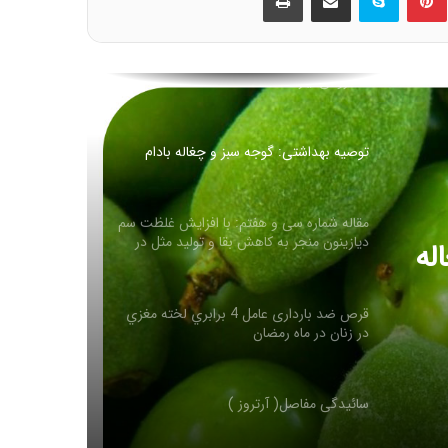
توصیه بهداشتی: گوجه سبز و چغاله بادام
مقاله شماره سی و هفتم: با افزایش غلظت سم
دیازینون منجر به کاهش بقا و تولید مثل در
همه نسل ها می شود
قرص ضد بارداری عامل 4 برابري لخته‌ مغزي
در زنان در ماه رمضان
یش
هش
سائیدگی مفاصل( آرتروز )
می
له
روغن زیتون غذای معروف پیامبران