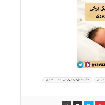
روغن زیتون غذای معروف پیامبران
مقاله شماره سی و ششم :سم دیازینون با تاثیر
بر سیستم عصبی مرکزی و محیطی باعث
تغییر در سوخت و ساز (متابولیسم)
کربوهیدرات می شود
طرز تهیه شیرینی سنتی گوش فیل ویژه ماه
مبارک رمضان
افطار با آب یخ خیلی خطرناکه…
🏴 شهادت امام کاظم علیه السلام تسلیت باد
 باروری
تاثیر عوامل فیزیکی برخی مشاغل بر باروری
🏴
بیان احوال شهرهای رومیّه و کیفیّت تدبیر آن:
ین
‫پین‌ترست
اسکایپ
اشتراک گذاری از طریق ایمیل
چاپ
ماه رومی ایار