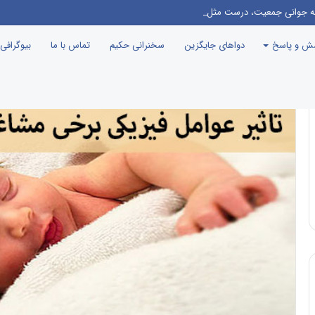
نامه جوانی جمعیت، درست مثل این می‌مونه که صدام رو دعوت کنن راهیان نور!
سش و پاسخ
دواهای جایگزین
سخنرانی حکیم
تماس با ما
بیوگرافی