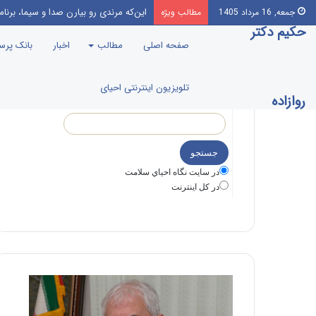
این‌که مرندی رو بیارن صدا‌ و سیما، بر
جمعه, 16 مرداد 1405
مطالب ویژه
حکیم دکتر
صفحه اصلی
مطالب
اخبار
بانک پر
تلویزیون اینترنتی احیای
روازاده
در سايت نگاه احياي سلامت
در كل اينترنت