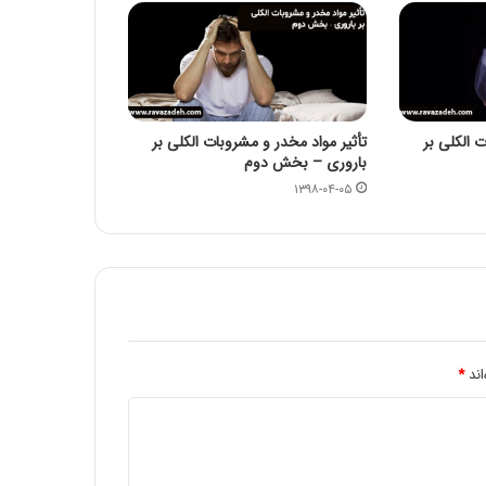
مقاله شماره سی و هفتم: با افزایش غلظت سم
دیازینون منجر به کاهش بقا و تولید مثل در
همه نسل ها می شود
 الکلی بر
تأثیر مواد مخدر و مشروبات الکلی بر
باروری – بخش دوم
قرص ضد بارداری عامل 4 برابري لخته‌ مغزي
در زنان در ماه رمضان
۱۳۹۸-۰۴-۰۵
اند
*