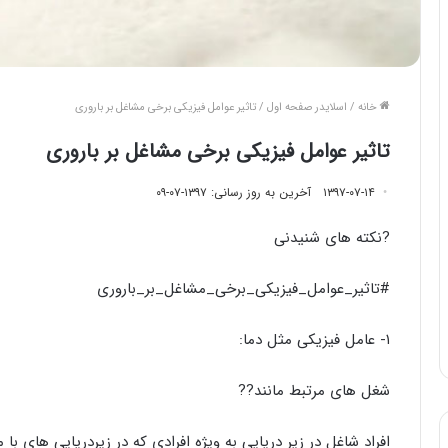
خانه
/
اسلایدر صفحه اول
/
تاثیر عوامل فیزیکی برخی مشاغل بر باروری
تاثیر عوامل فیزیکی برخی مشاغل بر باروری
۱۳۹۷-۰۷-۱۴
آخرین به روز رسانی: ۱۳۹۷-۰۷-۰۹
?نکته های شنیدنی
#تاثیر_عوامل_فیزیکی_برخی_مشاغل_بر_باروری
١- عامل فیزیکی مثل دما:
شغل های مرتبط مانند??
افراد شاغل در زیر دریایی به ویژه افرادی که در زیردریایی های با 